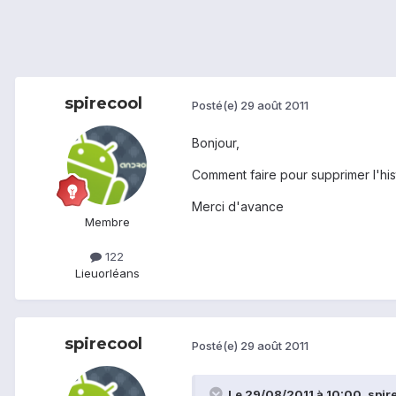
spirecool
Posté(e)
29 août 2011
Bonjour,
Comment faire pour supprimer l'hist
Merci d'avance
Membre
122
Lieu
orléans
spirecool
Posté(e)
29 août 2011
Le 29/08/2011 à 10:00, spirec