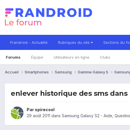
Frandroid - Actualité
Rubriques du site
Sections du f
Forums
Équipe
Utilisateurs en ligne
Clubs
Accueil
Smartphones
Samsung
Gamme Galaxy S
Samsung
enlever historique des sms dans 
Par
spirecool
29 août 2011
dans
Samsung Galaxy S2 - Aide, Questi