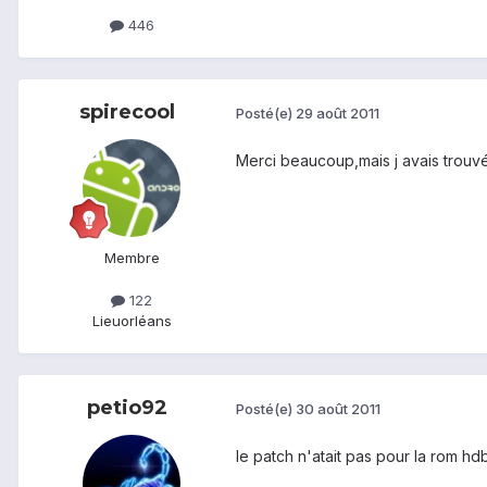
446
spirecool
Posté(e)
29 août 2011
Merci beaucoup,mais j avais trouvé u
Membre
122
Lieu
orléans
petio92
Posté(e)
30 août 2011
le patch n'atait pas pour la rom h