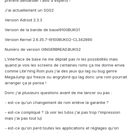
préfère demander l'avis d'experts !
J'ai actuellement un SGS2
Version Adroid 2.3.3
Version de la bande de baseI9100BUKG1
Version Kernel 2.6.35.7-I9100BUKG2-CL342890
Numéro de version GINGERBREAD.BUKG2
L'interface de base ne me déplait pas ni les possibilités mais
quand je vois les screens de certaines roms ça me donne envie
comme Lite'ning Rom puis j'ai des jeux qui lag ou bug genre
MegaJump qui freeze ou angrybird qui lag donc une rom pourrait
arranger ça je pense !
Donc j'ai plusieurs questions avant de me lancer ou pas :
- est-ce qu'un changement de rom enlève la garantie ?
- est-ce compliqué ? (à voir les tutos j'ai pas trop l'impression
mais j'ai pas tout lu)
- est-ce qu'on perd toutes les applications et réglages qu'on