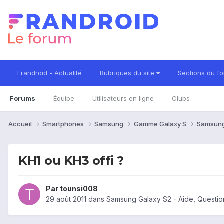
Frandroid - Actualité
Rubriques du site
Sections du f
Forums
Équipe
Utilisateurs en ligne
Clubs
Accueil
Smartphones
Samsung
Gamme Galaxy S
Samsung
KH1 ou KH3 offi ?
Par
tounsi008
29 août 2011
dans
Samsung Galaxy S2 - Aide, Questi