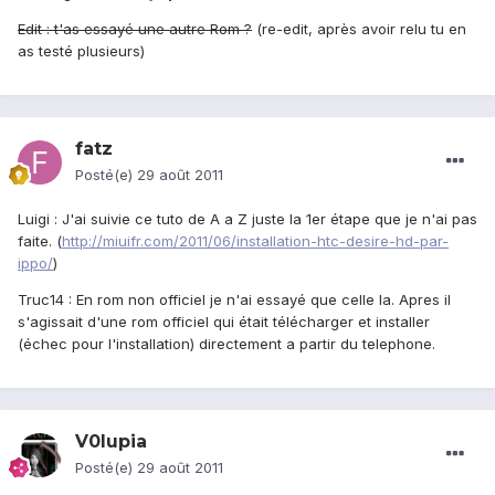
Edit : t'as essayé une autre Rom ?
(re-edit, après avoir relu tu en
as testé plusieurs)
fatz
Posté(e)
29 août 2011
Luigi : J'ai suivie ce tuto de A a Z juste la 1er étape que je n'ai pas
faite. (
http://miuifr.com/2011/06/installation-htc-desire-hd-par-
ippo/
)
Truc14 : En rom non officiel je n'ai essayé que celle la. Apres il
s'agissait d'une rom officiel qui était télécharger et installer
(échec pour l'installation) directement a partir du telephone.
V0lupia
Posté(e)
29 août 2011