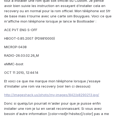
tout a installer une rom quel soit officiel ou Custom. Je pense
avoir bien suivie les instruction en essayant d'installer cela en
recovery ou en normal pour la rom officiel. Mon téléphone est Sfr
de base mais il tourne avec une carte sim Bouygues. Voici ce que
m'affiche mon téléphone lorsque je lance le Bootloader :
ACE PVT ENG S-OFF
HBOOT-0.85.2007 (PD9810000)
MICROP-0438
RADIO-26.03.02.26_M
eMMC-boot
OCT 11 2010, 12:44:14
Et voici ce que me marque mon téléphone lorsque j'essaye
d'installer une rom via recovery (voir lien ci dessous)
http://imageshack.us/photo/my-images/842/p8290213.jpg/
Donc si quelqu’un pourrait m'aider pour que je puisse enfin
installer une rom je lui en serait reconnaissant. Si vous avez
besoin d'autre information [color=red]n'hésitez[/color] pas a me