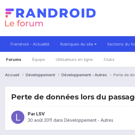
Frandroid - Actualité
Rubriques du site
Sections du f
Forums
Équipe
Utilisateurs en ligne
Clubs
Accueil
Développement
Développement - Autres
Perte de do
Perte de données lors du passag
Par
LSV
30 août 2011
dans
Développement - Autres