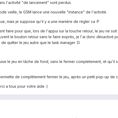
ans l'activité "de lancement" sont perdus.
mode veille, le GSM lance une nouvelle "instance" de l'activité.
e, mais je suppose qu'il y a une manière de régler ca :P
 faire pour que, lors de l'appui sur la touche retour, le jeu ne soi
vent le bouton retour sans le faire exprès, je l'ai donc désactivé
de quitter le jeu autre que le task manager :D.
éduise le jeu en tâche de fond, sans le fermer completement, et qu'il 
tir permette de complètement fermer le jeu, après un petit pop-up de c
erci a tous pour votre aide :)