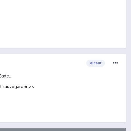
Auteur
ate...
ut sauvegarder ><