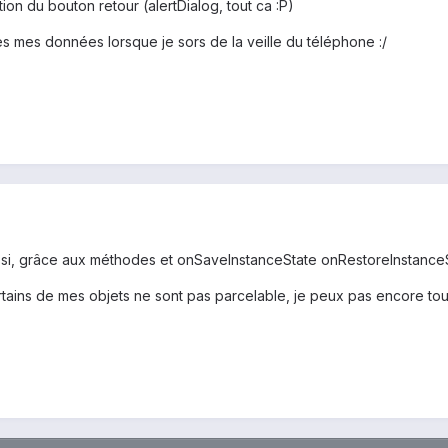
ation du bouton retour (alertDialog, tout ca :P)
es mes données lorsque je sors de la veille du téléphone :/
ssi, grâce aux méthodes et onSaveInstanceState onRestoreInstanceSt
tains de mes objets ne sont pas parcelable, je peux pas encore to