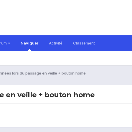
orum
Naviguer
Activité
Classement
nnées lors du passage en veille + bouton home
e en veille + bouton home