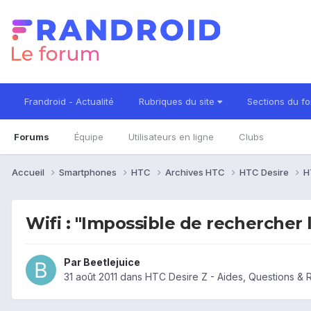
Frandroid - Actualité
Rubriques du site
Sections du f
Forums
Équipe
Utilisateurs en ligne
Clubs
Accueil
Smartphones
HTC
Archives HTC
HTC Desire
H
Wifi : "Impossible de rechercher 
Par
Beetlejuice
31 août 2011
dans
HTC Desire Z - Aides, Questions &