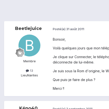
Beetlejuice
Posté(e)
31 août 2011
Bonsoir,
Voilà quelques jours que mon télé
Je clique sur Connecter, le téléph
Membre
déconnecte de lui-même.
13
Je suis sous la Rom d'origine, le Wi
Lieu
Nantes
Que puis-je faire de plus ?
Merci !!
Kéno40
Posté(e)
2 septembre 2011