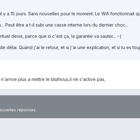
il y a 15 jours. Sans nouvelles pour le moment. Le Wifi fonctionnait q
. Peut être a t-il subi une casse interne lors du dernier choc...
tuel devis, parce que si c'est ça, la garantie va sauter... :-(
e délai. Quand j'ai le retour, et si j'ai une explication, et si tu es to
 n'arrive plus a mettre le bluthous,il ne s'active pas,
nouvelles réponses.