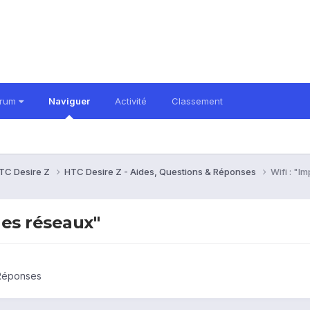
orum
Naviguer
Activité
Classement
TC Desire Z
HTC Desire Z - Aides, Questions & Réponses
Wifi : "I
les réseaux"
 Réponses