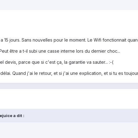
y a 15 jours. Sans nouvelles pour le moment. Le Wifi fonctionnait quan
eut être a t-il subi une casse interne lors du dernier choc...
 devis, parce que si c'est ça, la garantie va sauter... :-(
élai. Quand j'ai le retour, et si j'ai une explication, et si tu es toujo
juice a dit :