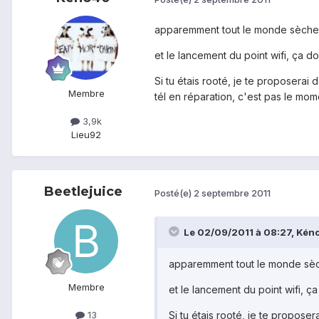
apparemment tout le monde sèche.
et le lancement du point wifi, ça d
Si tu étais rooté, je te proposerai 
Membre
tél en réparation, c'est pas le mome
3,9k
Lieu
92
Beetlejuice
Posté(e)
2 septembre 2011
Le 02/09/2011 à 08:27, Kéno4
apparemment tout le monde sèc
Membre
et le lancement du point wifi, ç
Si tu étais rooté, je te proposer
13