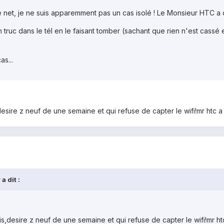
e net, je ne suis apparemment pas un cas isolé ! Le Monsieur HTC a dit
 truc dans le tél en le faisant tomber (sachant que rien n'est cassé e
s...
esire z neuf de une semaine et qui refuse de capter le wifi!mr htc a di
a dit :
s,desire z neuf de une semaine et qui refuse de capter le wifi!mr htc a