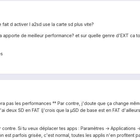
e fait d activer l a2sd use la carte sd plus vite?
ela apporte de meilleur performance? et sur quelle genre d'EXT ca to
es
orera pas les performances °° Par contre, j'doute que ça change mê
 j'ai deux SD en FAT (j'crois que la µSD de base est en FAT d'ailleu
contre. Si tu veux déplacer tes apps : Paramètres -> Applications -> G
n est parfois grisée, c'est normal, toutes les applis n'en profitent p