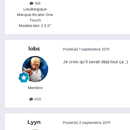
188
Lieu
Belgique
Marque:
Alcatel One
Touch
Modèle:
Idol 3 5.5"
lobs
Posté(e)
1 septembre 2011
Je crois qu'il savait déjà tout ça. ;)
Membre
456
Lyyn
Posté(e)
2 septembre 2011