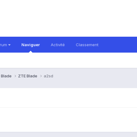
orum
Naviguer
Activité
Classement
 Blade
ZTE Blade
a2sd