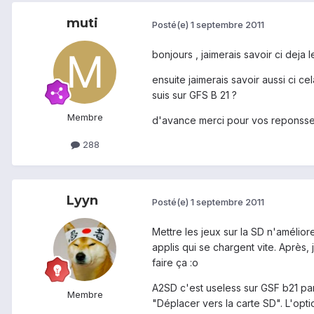
muti
Posté(e)
1 septembre 2011
bonjours , jaimerais savoir ci deja l
ensuite jaimerais savoir aussi ci c
suis sur GFS B 21 ?
Membre
d'avance merci pour vos reponss
288
Lyyn
Posté(e)
1 septembre 2011
Mettre les jeux sur la SD n'améli
applis qui se chargent vite. Après,
faire ça :o
A2SD c'est useless sur GSF b21 par 
Membre
"Déplacer vers la carte SD". L'optio