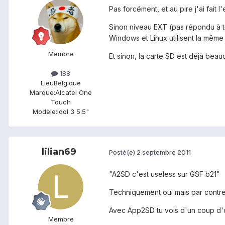
Pas forcément, et au pire j'ai fait l'
Sinon niveau EXT (pas répondu à to
Windows et Linux utilisent la même 
Membre
Et sinon, la carte SD est déjà beau
188
Lieu
Belgique
Marque:
Alcatel One
Touch
Modèle:
Idol 3 5.5"
lilian69
Posté(e)
2 septembre 2011
"A2SD c'est useless sur GSF b21"
Techniquement oui mais par contre e
Avec App2SD tu vois d'un coup d'oeil
Membre