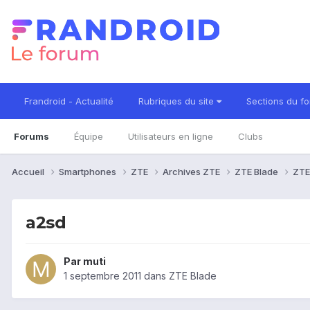
Frandroid - Actualité
Rubriques du site
Sections du f
Forums
Équipe
Utilisateurs en ligne
Clubs
Accueil
Smartphones
ZTE
Archives ZTE
ZTE Blade
ZTE
a2sd
Par
muti
1 septembre 2011
dans
ZTE Blade