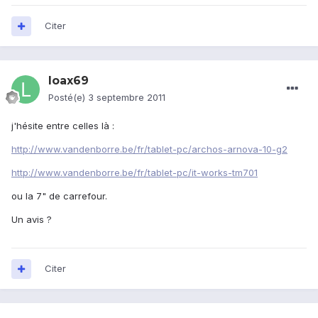
Citer
loax69
Posté(e)
3 septembre 2011
j'hésite entre celles là :
http://www.vandenborre.be/fr/tablet-pc/archos-arnova-10-g2
http://www.vandenborre.be/fr/tablet-pc/it-works-tm701
ou la 7" de carrefour.
Un avis ?
Citer