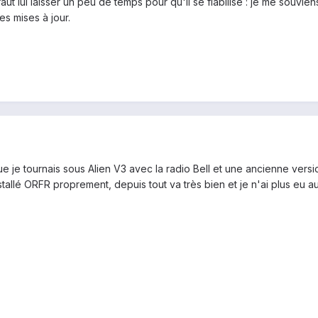
 faut lui laisser un peu de temps pour qu'il se fiabilise : je me souvie
es mises à jour.
 je tournais sous Alien V3 avec la radio Bell et une ancienne versio
nstallé ORFR proprement, depuis tout va très bien et je n'ai plus eu a