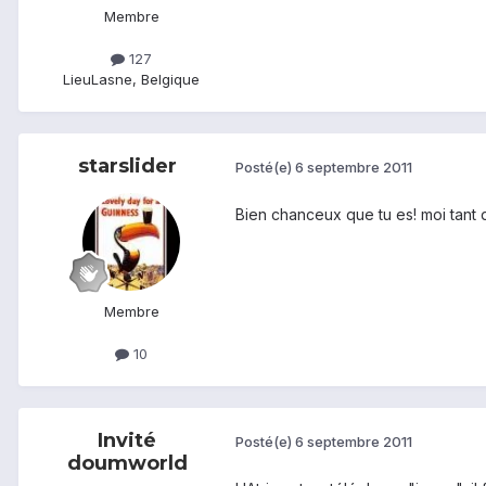
Membre
127
Lieu
Lasne, Belgique
starslider
Posté(e)
6 septembre 2011
Bien chanceux que tu es! moi tant 
Membre
10
Invité
Posté(e)
6 septembre 2011
doumworld