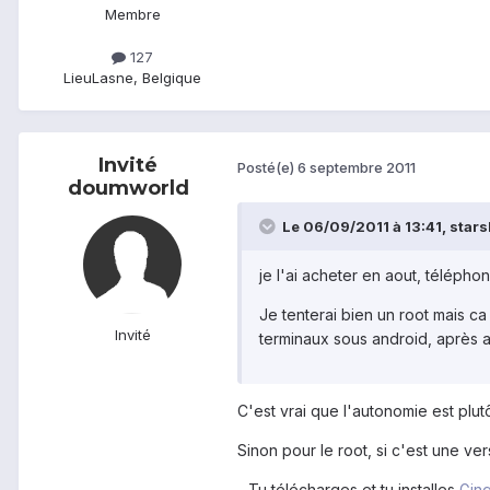
Membre
127
Lieu
Lasne, Belgique
Invité
Posté(e)
6 septembre 2011
doumworld
Le 06/09/2011 à 13:41, starsli
je l'ai acheter en aout, télépho
Je tenterai bien un root mais ca 
Invité
terminaux sous android, après avo
C'est vrai que l'autonomie est plut
Sinon pour le root, si c'est une ver
- Tu télécharges et tu installes
Ging