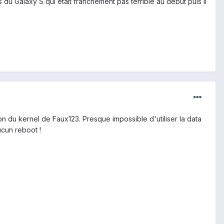
ns du Galaxy S qui était franchement pas terrible au début puis il
n du kernel de Faux123. Presque impossible d'utiliser la data
ucun reboot !