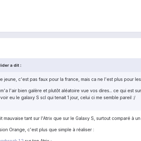
der a dit :
ne jeune, c'est pas faux pour la france, mais ca ne l'est plus pour le
m'a l'air bien galère et plutôt aléatoire vue vos dires... ce qui est s
ir eu le galaxy S scl qui tenait 1 jour, celui ci me semble pareil :/
ôt mauvaise tant sur l'Atrix que sur le Galaxy S, surtout comparé à un
sion Orange, c'est plus que simple à réaliser :
erbreak 1.2
sur ton Atrix ;