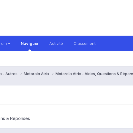
orum
Naviguer
Activité
Classement
a - Autres
Motorola Atrix
Motorola Atrix - Aides, Questions & Répo
ions & Réponses