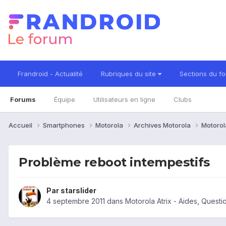
Frandroid - Actualité
Rubriques du site
Sections du f
Forums
Équipe
Utilisateurs en ligne
Clubs
Accueil
Smartphones
Motorola
Archives Motorola
Motorol
Problème reboot intempestifs
Par
starslider
4 septembre 2011
dans
Motorola Atrix - Aides, Quest