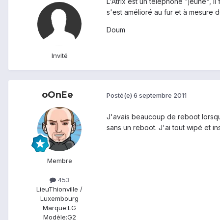
L'Atrix est un téléphone "jeune", il
s'est amélioré au fur et à mesure d
Doum
Invité
oOnEe
Posté(e)
6 septembre 2011
J'avais beaucoup de reboot lorsque
sans un reboot. J'ai tout wipé et i
Membre
453
Lieu
Thionville /
Luxembourg
Marque:
LG
Modèle:
G2