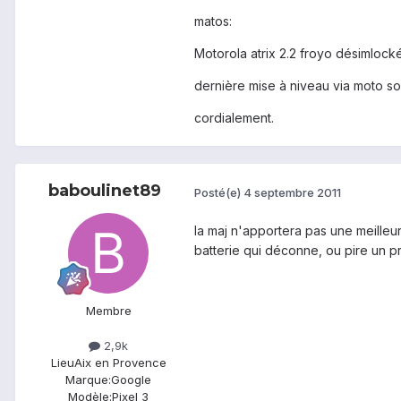
matos:
Motorola atrix 2.2 froyo désimloc
dernière mise à niveau via moto s
cordialement.
baboulinet89
Posté(e)
4 septembre 2011
la maj n'apportera pas une meilleur 
batterie qui déconne, ou pire un p
Membre
2,9k
Lieu
Aix en Provence
Marque:
Google
Modèle:
Pixel 3