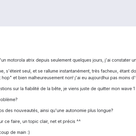
 motorola atrix depuis seulement quelques jours, j'ai constater un
e, s'éteint seul, et se rallume instantanément, très facheux, étant don
et hop" et bien malheureusement non! j'ai eu aujourdhui pas moins d
ns sur la fiabilité de la bête, je viens juste de quitter mon wave 
problème?
ps des nouveautés, ainsi qu'une autonomie plus longue?
e faire, un topic clair, net et précis ^^
coup de main :)