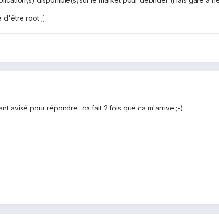
lication(s) disponible(s)sur le market pour débrider (mais gare à ne p
 d'être root ;)
nt avisé pour répondre...ca fait 2 fois que ca m'arrive ;-)