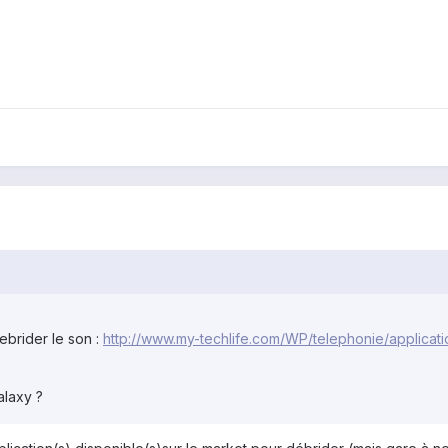
debrider le son :
http://www.my-techlife.com/WP/telephonie/applicati
alaxy ?