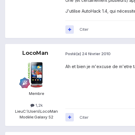
Une (et certainement plusieurs) app
J'utilise AutoHack 1.4, qui nécessite
Citer
LocoMan
Posté(e)
24 février 2010
Ah et bien je m'excuse de m'etre ta
Membre
1,2k
Lieu
C:\Users\LocoMan
Modèle:
Galaxy S2
Citer