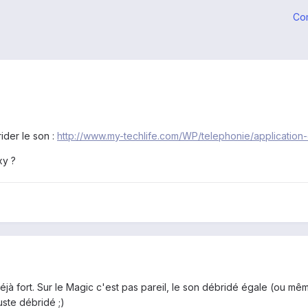
Co
ider le son :
http://www.my-techlife.com/WP/telephonie/application
xy ?
éjà fort. Sur le Magic c'est pas pareil, le son débridé égale (ou mê
uste débridé ;)