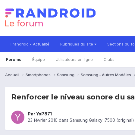
Frandroid - Actualité
Rubriques du site
Sections du f
Forums
Équipe
Utilisateurs en ligne
Clubs
Accueil
Smartphones
Samsung
Samsung - Autres Modèles
Renforcer le niveau sonore du s
Par
YoP871
23 février 2010
dans
Samsung Galaxy I7500 (original)