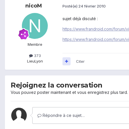
nicoM
Posté(e)
24 février 2010
sujet déjà discuté :
https://www.frandroid.com/forum/
https://www.frandroid.com/forum/
Membre
373
Lieu
Lyon
Citer
Rejoignez la conversation
Vous pouvez poster maintenant et vous enregistrez plus tard
Répondre à ce sujet…