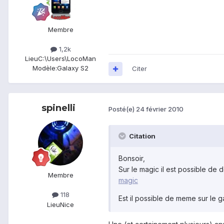
Membre
1,2k
Lieu
C:\Users\LocoMan
Modèle:
Galaxy S2
Citer
spinelli
Posté(e)
24 février 2010
Citation
Bonsoir,
Sur le magic il est possible de 
Membre
magic
118
Est il possible de meme sur le g
Lieu
Nice