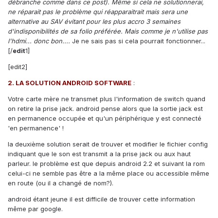
débranche comme dans ce post). Même si cela ne solutionnerai,
ne réparait pas le problème qui réapparaitrait mais sera une
alternative au SAV évitant pour les plus accro 3 semaines
d'indisponibilités de sa folio préférée. Mais comme je n'utilise pas
l'hdmi... donc bon....
Je ne sais pas si cela pourrait fonctionner...
[/
edit
1]
[edit2]
2. LA SOLUTION ANDROID SOFTWARE
:
Votre carte mère ne transmet plus l'information de switch quand
on retire la prise jack. android pense alors que la sortie jack est
en permanence occupée et qu'un périphérique y est connecté
'en permanence' !
la deuxième solution serait de trouver et modifier le fichier config
indiquant que le son est transmit a la prise jack ou aux haut
parleur. le problème est que depuis android 2.2 et suivant la rom
celui-ci ne semble pas être a la même place ou accessible même
en route (ou il a changé de nom?).
android étant jeune il est difficile de trouver cette information
même par google.