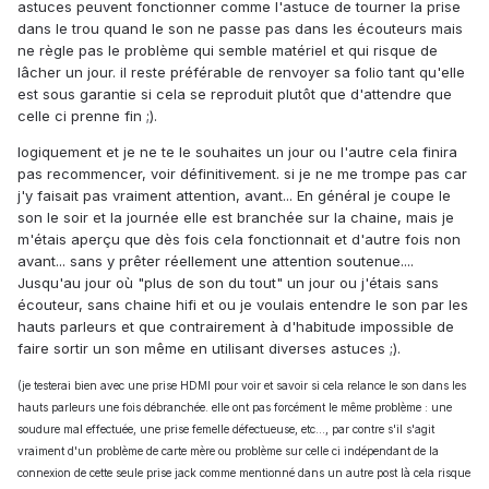
astuces peuvent fonctionner comme l'astuce de tourner la prise
dans le trou quand le son ne passe pas dans les écouteurs mais
ne règle pas le problème qui semble matériel et qui risque de
lâcher un jour. il reste préférable de renvoyer sa folio tant qu'elle
est sous garantie si cela se reproduit plutôt que d'attendre que
celle ci prenne fin ;).
logiquement et je ne te le souhaites un jour ou l'autre cela finira
pas recommencer, voir définitivement. si je ne me trompe pas car
j'y faisait pas vraiment attention, avant... En général je coupe le
son le soir et la journée elle est branchée sur la chaine, mais je
m'étais aperçu que dès fois cela fonctionnait et d'autre fois non
avant... sans y prêter réellement une attention soutenue....
Jusqu'au jour où "plus de son du tout" un jour ou j'étais sans
écouteur, sans chaine hifi et ou je voulais entendre le son par les
hauts parleurs et que contrairement à d'habitude impossible de
faire sortir un son même en utilisant diverses astuces ;).
(je testerai bien avec une prise HDMI pour voir et savoir si cela relance le son dans les
hauts parleurs une fois débranchée. elle ont pas forcément le même problème : une
soudure mal effectuée, une prise femelle défectueuse, etc..., par contre s'il s'agit
vraiment d'un problème de carte mère ou problème sur celle ci indépendant de la
connexion de cette seule prise jack comme mentionné dans un autre post là cela risque