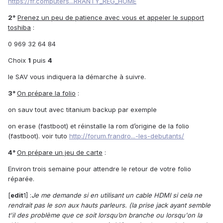
https://fr.computers...RRANTY_REG_HOME
2°
Prenez un peu de patience avec vous et appeler le support
toshiba
:
0 969 32 64 84
Choix
1
puis
4
le SAV vous indiquera la démarche à suivre.
3°
On prépare la folio
:
on sauv tout avec titanium backup par exemple
on erase (fastboot) et réinstalle la rom d’origine de la folio
(fastboot). voir tuto
http://forum.frandro...-les-debutants/
4°
On prépare un jeu de carte
:
Environ trois semaine pour attendre le retour de votre folio
réparée.
[
edit
1] :
Je me demande si en utilisant un cable HDMI si cela ne
rendrait pas le son aux hauts parleurs. (la prise jack ayant semble
t'il des problème que ce soit lorsqu’on branche ou lorsqu'on la