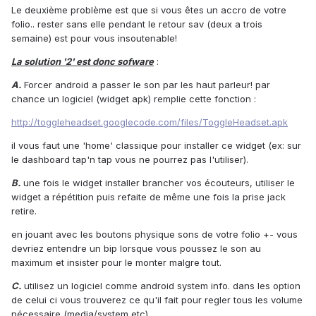
Le deuxième problème est que si vous êtes un accro de votre
folio.. rester sans elle pendant le retour sav (deux a trois
semaine) est pour vous insoutenable!
La solution '2' est donc sofware
:
A.
Forcer android a passer le son par les haut parleur! par
chance un logiciel (widget apk) remplie cette fonction :
http://toggleheadset.googlecode.com/files/ToggleHeadset.apk
il vous faut une 'home' classique pour installer ce widget (ex: sur
le dashboard tap'n tap vous ne pourrez pas l'utiliser).
B.
une fois le widget installer brancher vos écouteurs, utiliser le
widget a répétition puis refaite de même une fois la prise jack
retire.
en jouant avec les boutons physique sons de votre folio +- vous
devriez entendre un bip lorsque vous poussez le son au
maximum et insister pour le monter malgre tout.
C.
utilisez un logiciel comme android system info. dans les option
de celui ci vous trouverez ce qu'il fait pour regler tous les volume
nécessaire (media/system etc).