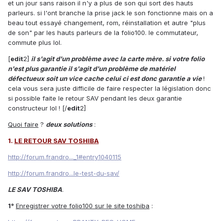
et un jour sans raison il n'y a plus de son qui sort des hauts
parleurs. si l'ont branche la prise jack le son fonctionne mais on a
beau tout essayé changement, rom, réinstallation et autre "plus
de son" par les hauts parleurs de la folio100. le commutateur,
commute plus lol.
[
edit
2]
il s'agit d'un problème avec la carte mère. si votre folio
n'est plus garantie il s'agit d'un problème de matériel
défectueux soit un vice cache celui ci est donc garantie a vie
!
cela vous sera juste difficile de faire respecter la législation donc
si possible faite le retour SAV pendant les deux garantie
constructeur lol ! [/
edit
2]
Quoi faire
?
deux solutions
:
1.
LE RETOUR SAV TOSHIBA
http://forum.frandro..._1#entry1040115
http://forum.frandro...le-test-du-sav/
LE SAV TOSHIBA
.
1°
Enregistrer votre folio100 sur le site toshiba
: