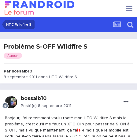
HTC Wildfire S
Problème S-OFF Wildfire S
Aucun
Par
bossalb10
8 septembre 2011
dans
HTC Wildfire S
bossalb10
Posté(e)
8 septembre 2011
Bonjour, j'ai recemment voulu rooté mon HTC Wildfire S mais le
problème, c'est qu'il me faut un XTC Clip pour passer de S-ON à
S-OFF, mais vu que maintenant, ça fa
is
4 mois que le mobile est
sorti, peut-on faire sans (sans le XTC Clip) ? Si on ne peut pas, a