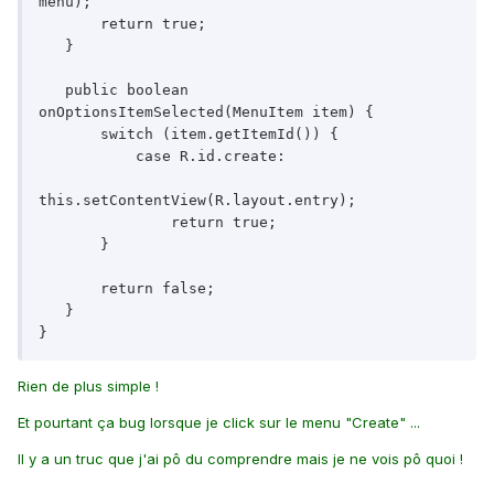
menu);

       return true;

   }

   public boolean 
onOptionsItemSelected(MenuItem item) {

       switch (item.getItemId()) {

           case R.id.create:

this.setContentView(R.layout.entry);

               return true;

       }

       return false;

   }

}
Rien de plus simple !
Et pourtant ça bug lorsque je click sur le menu "Create" ...
Il y a un truc que j'ai pô du comprendre mais je ne vois pô quoi !