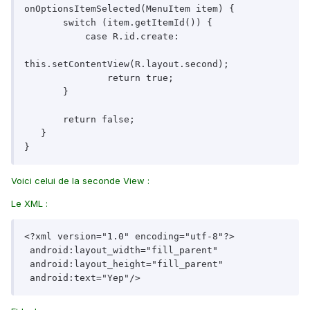
onOptionsItemSelected(MenuItem item) {

       switch (item.getItemId()) {

           case R.id.create:

this.setContentView(R.layout.second);

               return true;

       }

       return false;

   }

}
Voici celui de la seconde View :
Le XML :
<?xml version="1.0" encoding="utf-8"?>

 android:layout_width="fill_parent"

 android:layout_height="fill_parent"

 android:text="Yep"/>