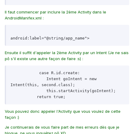
Il faut commencer par inclure la 2ème Activity dans le
AndroidManifex.xml :
Ensuite il suffit d'appeler la 2ème Activity par un Intent (Je ne sais
pô s'il existe une autre façon de faire :s) :
            case R.id.create:

               Intent goIntent = new 
Intent(this, second.class);

               this.startActivity(goIntent);

           return true;
Vous pouvez donc appeler l'Activity que vous voulez de cette
façon :)
Je continuerais de vous faire part de mes erreurs dès que je
bloque, ne vous inquiétez pô XD