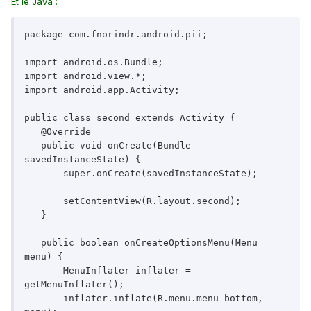
Et le Java :
package com.fnorindr.android.pii;

import android.os.Bundle;

import android.view.*;

import android.app.Activity;

public class second extends Activity {

   @Override

   public void onCreate(Bundle 
savedInstanceState) {

       super.onCreate(savedInstanceState);

       setContentView(R.layout.second);

   }

   public boolean onCreateOptionsMenu(Menu 
menu) {

       MenuInflater inflater = 
getMenuInflater();

       inflater.inflate(R.menu.menu_bottom, 