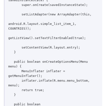
savedInstanceState) {

       super.onCreate(savedInstanceState);

       setListAdapter(new ArrayAdapter(this,

android.R.layout.simple_list_item_1, 
COUNTRIES));

getListView().setTextFilterEnabled(true);

       setContentView(R.layout.entry);

   }

   public boolean onCreateOptionsMenu(Menu 
menu) {

       MenuInflater inflater = 
getMenuInflater();

       inflater.inflate(R.menu.menu_bottom, 
menu);

       return true;

   }

   public boolean 