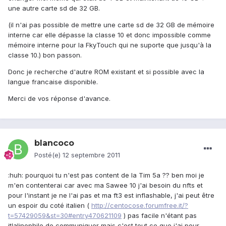
une autre carte sd de 32 GB.
(il n'ai pas possible de mettre une carte sd de 32 GB de mémoire
interne car elle dépasse la classe 10 et donc impossible comme
mémoire interne pour la FkyTouch qui ne suporte que jusqu'à la
classe 10.) bon passon.
Donc je recherche d'autre ROM existant et si possible avec la
langue francaise disponible.
Merci de vos réponse d'avance.
blancoco
Posté(e)
12 septembre 2011
:huh: pourquoi tu n'est pas content de la Tim 5a ?? ben moi je
m'en contenterai car avec ma Sawee 10 j'ai besoin du nfts et
pour l'instant je ne l'ai pas et ma ft3 est inflashable, j'ai peut être
un espoir du coté italien (
http://centocose.forumfree.it/?
t=57429059&st=30#entry470621109
) pas facile n'étant pas
itlalinophile de communiquer mais c'est tout ce que j'ai pour