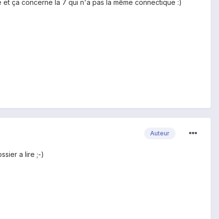
ne et ça concerne la 7 qui n'a pas la même connectique :)
Auteur
sier a lire ;-)