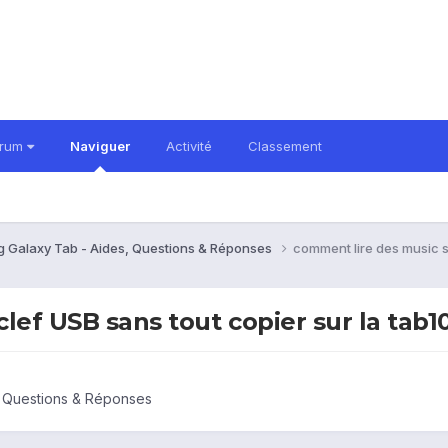
orum
Naviguer
Activité
Classement
 Galaxy Tab - Aides, Questions & Réponses
comment lire des music su
ef USB sans tout copier sur la tab10
 Questions & Réponses