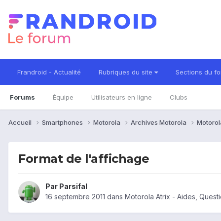
Frandroid - Actualité
Rubriques du site
Sections du f
Forums
Équipe
Utilisateurs en ligne
Clubs
Accueil
Smartphones
Motorola
Archives Motorola
Motorol
Format de l'affichage
Par
Parsifal
16 septembre 2011
dans
Motorola Atrix - Aides, Ques