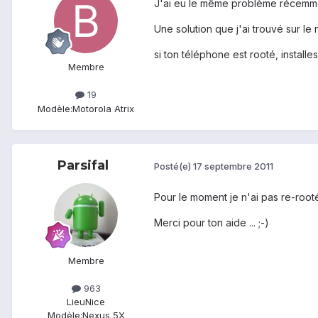
J'ai eu le même problème récemme
Une solution que j'ai trouvé sur le 
si ton téléphone est rooté, install
Membre
19
Modèle:
Motorola Atrix
Parsifal
Posté(e)
17 septembre 2011
Pour le moment je n'ai pas re-rooté
Merci pour ton aide ... ;-)
Membre
963
Lieu
Nice
Modèle:
Nexus 5X