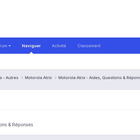
orum
Naviguer
Activité
Classement
a - Autres
Motorola Atrix
Motorola Atrix - Aides, Questions & Répo
tions & Réponses