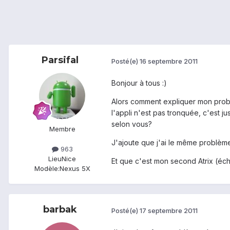
Parsifal
Posté(e)
16 septembre 2011
Bonjour à tous :)
Alors comment expliquer mon problè
l'appli n'est pas tronquée, c'est ju
selon vous?
Membre
J'ajoute que j'ai le même problèm
963
Lieu
Nice
Et que c'est mon second Atrix (écha
Modèle:
Nexus 5X
barbak
Posté(e)
17 septembre 2011