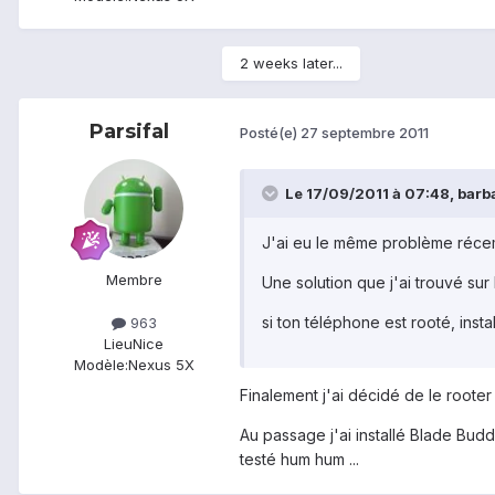
2 weeks later...
Parsifal
Posté(e)
27 septembre 2011
Le 17/09/2011 à 07:48, barbak
J'ai eu le même problème réce
Membre
Une solution que j'ai trouvé sur 
si ton téléphone est rooté, inst
963
Lieu
Nice
Modèle:
Nexus 5X
Finalement j'ai décidé de le rooter 
Au passage j'ai installé Blade Budd
testé hum hum ...