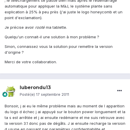
; le téléchargement se passe bien mais après le redémarrage
automatique pour appliquer la MàJ, le système plante sans
explication à 25% à peu près (j'ai juste le logo honeycomb et un
point d'exclamation).
Je précise avoir
rooté
ma tablette.
Quelqu'un connait-il une solution à mon problème ?
Sinon, connaissez vous la solution pour remettre la version
d'origine ?
Merci de votre collaboration.
luberondu13
Posté(e)
17 septembre 2011
Bonsoir, j ai eu le même problème mais au moment de l apparition
du logo d échec j ai appuyé sur le bouton power longuement et la
ta s est arrêtée et j ai ensuite redémarre et me suis retrouve avec
la version 3.1 donc pas de dégâts. J ai ensuite recharge la version
d usune en passant par paramètres confidentiabilite et