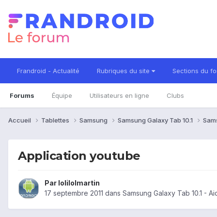
Frandroid - Actualité
Rubriques du site
Sections du f
Forums
Équipe
Utilisateurs en ligne
Clubs
Accueil
Tablettes
Samsung
Samsung Galaxy Tab 10.1
Sams
Application youtube
Par
lolilolmartin
17 septembre 2011
dans
Samsung Galaxy Tab 10.1 - A