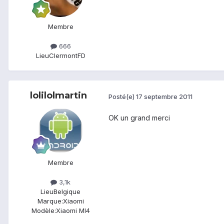
Membre
666
Lieu
ClermontFD
lolilolmartin
Posté(e)
17 septembre 2011
OK un grand merci
Membre
3,1k
Lieu
Belgique
Marque:
Xiaomi
Modèle:
Xiaomi MI4