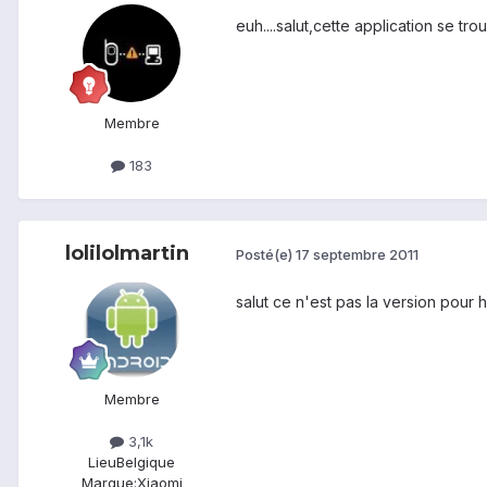
euh....salut,cette application se tro
Membre
183
lolilolmartin
Posté(e)
17 septembre 2011
salut ce n'est pas la version pour
Membre
3,1k
Lieu
Belgique
Marque:
Xiaomi