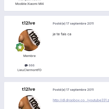
Modèle:
Xiaomi MI4
t12lve
Posté(e)
17 septembre 2011
je te fais ca
Membre
666
Lieu
ClermontFD
t12lve
Posté(e)
17 septembre 2011
http://dl.dropbox.co.../youtube331.