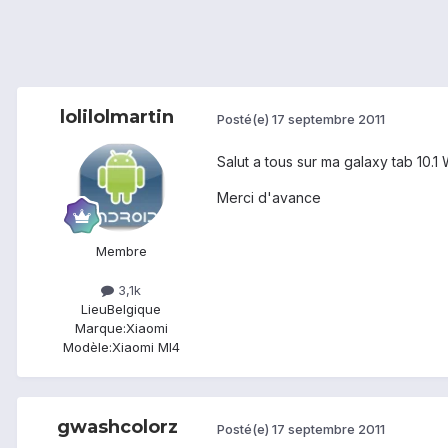
lolilolmartin
Posté(e)
17 septembre 2011
Salut a tous sur ma galaxy tab 10.1
Merci d'avance
Membre
3,1k
Lieu
Belgique
Marque:
Xiaomi
Modèle:
Xiaomi MI4
gwashcolorz
Posté(e)
17 septembre 2011