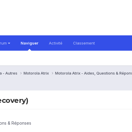
orum
Naviguer
Activité
Classement
a - Autres
Motorola Atrix
Motorola Atrix - Aides, Questions & Répo
ecovery)
tions & Réponses