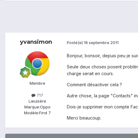
yvansimon
Posté(e)
18 septembre 2011
Bonjour, bonsoir, depuis peu je su
Seule deux choses posent problème
charge serait en cours.
Membre
Comment désactiver cela ?
717
Autre chose, la page "Contacts" in
Lieu
Isère
Dois-je supprimer mon compte Fa
Marque:
Oppo
Modèle:
Find 7
Merci beaucoup.