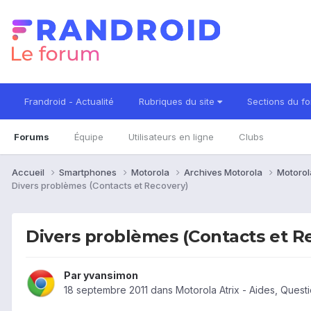
Frandroid - Actualité
Rubriques du site
Sections du f
Forums
Équipe
Utilisateurs en ligne
Clubs
Accueil
Smartphones
Motorola
Archives Motorola
Motorol
Divers problèmes (Contacts et Recovery)
Divers problèmes (Contacts et R
Par
yvansimon
18 septembre 2011
dans
Motorola Atrix - Aides, Ques