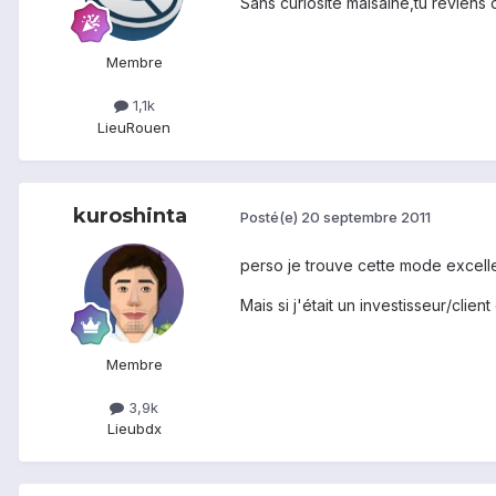
Sans curiosité malsaine,tu reviens
Membre
1,1k
Lieu
Rouen
kuroshinta
Posté(e)
20 septembre 2011
perso je trouve cette mode excellen
Mais si j'était un investisseur/client
Membre
3,9k
Lieu
bdx