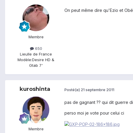
On peut même dire qu'Ezio et Obélix
Membre
650
Lieu
Ile de France
Modèle:
Desire HD &
Gtab 7'
kuroshinta
Posté(e)
21 septembre 2011
pas de gagnant ?? qui dit guerre d
perso moi je vote pour celui ci
Membre