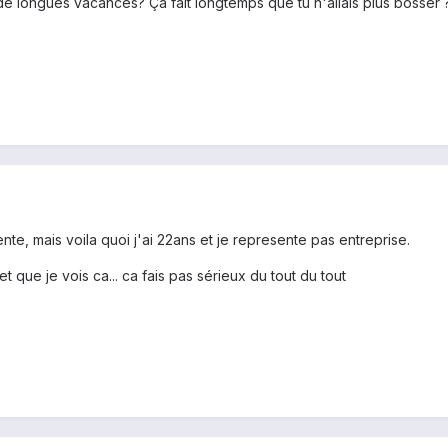
 de longues vacances? Ça fait longtemps que tu n'allais plus bosser 
te, mais voila quoi j'ai 22ans et je represente pas entreprise.
 et que je vois ca... ca fais pas sérieux du tout du tout