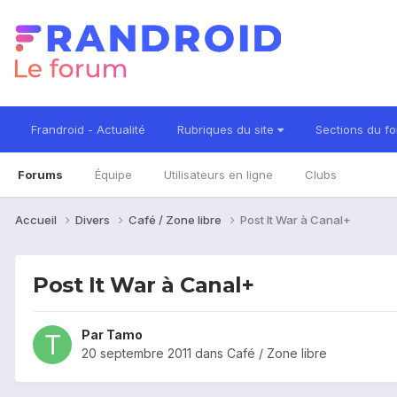
Frandroid - Actualité
Rubriques du site
Sections du f
Forums
Équipe
Utilisateurs en ligne
Clubs
Accueil
Divers
Café / Zone libre
Post It War à Canal+
Post It War à Canal+
Par
Tamo
20 septembre 2011
dans
Café / Zone libre