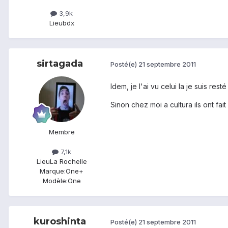
3,9k
Lieu
bdx
sirtagada
Posté(e)
21 septembre 2011
Idem, je l'ai vu celui la je suis resté 
Sinon chez moi a cultura ils ont fait
Membre
7,1k
Lieu
La Rochelle
Marque:
One+
Modèle:
One
kuroshinta
Posté(e)
21 septembre 2011