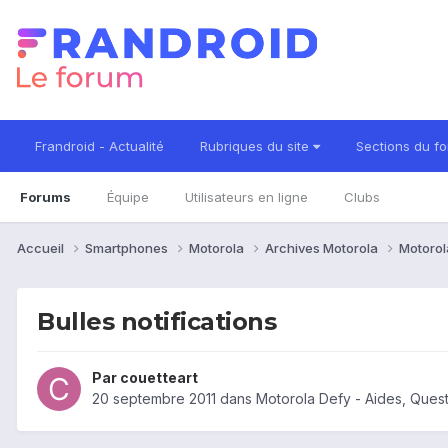
Frandroid - Actualité
Rubriques du site
Sections du f
Forums
Équipe
Utilisateurs en ligne
Clubs
Accueil
Smartphones
Motorola
Archives Motorola
Motorol
Bulles notifications
Par
couetteart
20 septembre 2011
dans
Motorola Defy - Aides, Ques