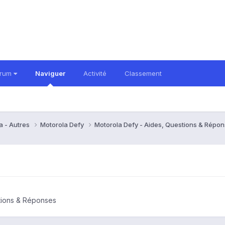
orum
Naviguer
Activité
Classement
a - Autres
Motorola Defy
Motorola Defy - Aides, Questions & Répo
tions & Réponses