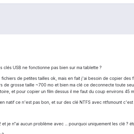
 clés USB ne fonctionne pas bien sur ma tablette ?
ichiers de petites tailles ok, mais en fait j'ai besoin de copier des
rs de grosse taille ~700 mo et bien ma clé ce deconnecte toute seul
éatoire, et pour copier un film dessus il me faut du coup environs 4
2 en natif ce n'est pas bon, et sur des clé NTFS avec ntfsmount c'est 
 et je n
'
ai aucun problème avec ... pourquoi uniquement les clé ? étra