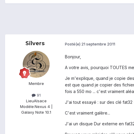
Silvers
Posté(e)
21 septembre 2011
Bonjour,
A votre avis, pourquoi TOUTES mes
Je m'explique, quand je copie des f
Membre
est que quand je copier des fichie
fois a 550 mo ... c'est vraiment al
91
Lieu
Alsace
J'ai tout essayé : sur des clé fat3
Modèle:
Nexus 4 |
Galaxy Note 10.1
C'est vraiment galère...
J'ai un disque Dur externe en fat32