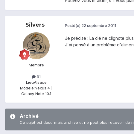
Pouvez vous m'aider, s'il vous plai
Silvers
Posté(e)
22 septembre 2011
Je précise : La clé ne clignote plus,
J'ai pensé à un problème d'aliment
Membre
91
Lieu
Alsace
Modèle:
Nexus 4 |
Galaxy Note 10.1
Archivé
Ce sujet est désormais archivé et ne peut plus recevoir de 