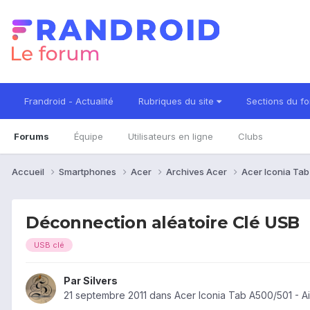
Frandroid - Actualité
Rubriques du site
Sections du f
Forums
Équipe
Utilisateurs en ligne
Clubs
Accueil
Smartphones
Acer
Archives Acer
Acer Iconia Ta
Déconnection aléatoire Clé USB
USB clé
Par
Silvers
21 septembre 2011
dans
Acer Iconia Tab A500/501 - 