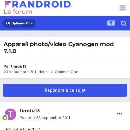
LG Optimus One
Appareil photo/video Cyanogen mod
7.1.0
Par
timdu13
23 septembre 2011
dans
LG Optimus One
Répondre à ce sujet
timdu13
Posté(e)
23 septembre 2011
Bonjour a tous :D :D