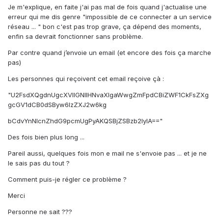
Je m'explique, en faite j'ai pas mal de fois quand j'actualise une
erreur qui me dis genre "impossible de ce connecter a un service
réseau ... " bon c'est pas trop grave, ça dépend des moments,
enfin sa devrait fonctionner sans problème.
Par contre quand j’envoie un email (et encore des fois ça marche
pas)
Les personnes qui reçoivent cet email reçoive çà :
"U2FsdXQgdnUgcXVlIGNlIHNvaXIgaWwgZmFpdCBiZWF1CkFsZXg
gcGV1dCB0dSByw6lzZXJ2w6kg
bCdvYnNlcnZhdG9pcmUgPyAKQSBjZSBzb2lyIA=="
Des fois bien plus long ...
Pareil aussi, quelques fois mon e mail ne s'envoie pas ... et je ne
le sais pas du tout ?
Comment puis-je régler ce problème ?
Merci
Personne ne sait ???