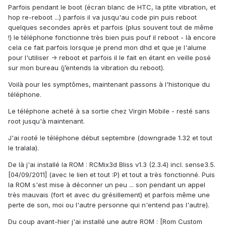
Parfois pendant le boot (écran blanc de HTC, la ptite vibration, et
hop re-reboot ...) parfois il va jusqu'au code pin puis reboot
quelques secondes après et parfois (plus souvent tout de même
!) le téléphone fonctionne très bien puis pouf il reboot - là encore
cela ce fait parfois lorsque je prend mon dhd et que je l'alume
pour l'utiliser -> reboot et parfois il le fait en étant en veille posé
sur mon bureau (j’entends la vibration du reboot).
Voilà pour les symptômes, maintenant passons à l'historique du
téléphone.
Le téléphone acheté à sa sortie chez Virgin Mobile - resté sans
root jusqu'à maintenant.
J'ai rooté le téléphone début septembre (downgrade 1.32 et tout
le tralala).
De là j'ai installé la ROM : RCMix3d Bliss v1.3 (2.3.4) incl. sense3.5.
[04/09/2011] (avec le lien et tout :P) et tout a très fonctionné. Puis
la ROM s'est mise à déconner un peu ... son pendant un appel
très mauvais (fort et avec du grésillement) et parfois même une
perte de son, moi ou l'autre personne qui n'entend pas l'autre).
Du coup avant-hier j'ai installé une autre ROM : [Rom Custom