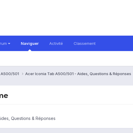
orum
Naviguer
Activité
Classement
b A500/501
Acer Iconia Tab A500/501 - Aides, Questions & Réponses
ome
Aides, Questions & Réponses