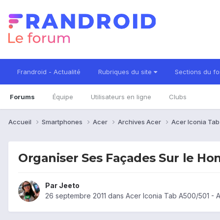
Frandroid - Actualité
Rubriques du site
Sections du f
Forums
Équipe
Utilisateurs en ligne
Clubs
Accueil
Smartphones
Acer
Archives Acer
Acer Iconia Ta
Organiser Ses Façades Sur le H
Par
Jeeto
26 septembre 2011
dans
Acer Iconia Tab A500/501 - 