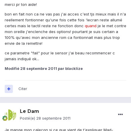
merci pr ton aide!
bon en fait non ca ne vas pas j'ai acces c'est tjs mieux mais il n'a
reellement fontionner qu'une fois cette fois 'lecran reste allumé
certes mais le tactil reste ne fonction donc
quand
je le met contre
mon oreille j'enclenche des options! pourtant je suis certain a
100% qu'avec mon ancienne rom ca fontionnait mais plus trop
envie de la remettre!
ce parametre "fail" pour le sensor j'ai beau recommencer c
jamais indiqué ok...
Modifié
28 septembre 2011
par blacklize
Citer
Le Dam
Posté(e)
28 septembre 2011
Je mange mon caleçon si ce que vient de t'expliquer Mad-