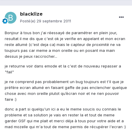
blacklize
Posté(e)
29 septembre 2011
Bonjour à tous bon j'ai réessayé de paramétrer en plein jour,
resultat il me dis que c'est ok je verifie en appelant et mon ecran
reste allumé (c'est deja ca) mais le capteur de proximité ne va
toujours pas car meme a mon oreille ou en posant ma main
dessus je peux raccrocher...
je retourne voir dans emode et la c'est de nouveau repasser a
"fail"
je ne comprend pas probablement un bug toujours est t'il que je
préfére ecran allumé en faisant gaffe de pas enclencher quelque
chose avec mon oreille plutot qu’écran noir et ne rien pouvoir
faire :)
donc a part si quelqu'un ici a eu le meme soucis ou connais le
probleme et sa solution je vais en rester la et tout de meme
garder GSF qui me plait et merci déja à tous pour votre aide et a
mad mozelle qui m'a tout de meme permis de récupérer l'ecran :)