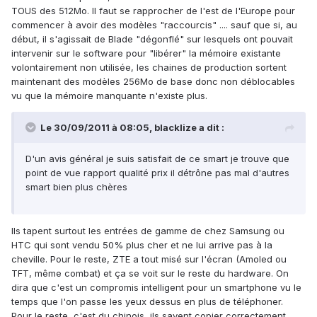
TOUS des 512Mo. Il faut se rapprocher de l'est de l'Europe pour
commencer à avoir des modèles "raccourcis" .... sauf que si, au
début, il s'agissait de Blade "dégonflé" sur lesquels ont pouvait
intervenir sur le software pour "libérer" la mémoire existante
volontairement non utilisée, les chaines de production sortent
maintenant des modèles 256Mo de base donc non déblocables
vu que la mémoire manquante n'existe plus.
Le 30/09/2011 à 08:05, blacklize a dit :
D'un avis général je suis satisfait de ce smart je trouve que
point de vue rapport qualité prix il détrône pas mal d'autres
smart bien plus chères
Ils tapent surtout les entrées de gamme de chez Samsung ou
HTC qui sont vendu 50% plus cher et ne lui arrive pas à la
cheville. Pour le reste, ZTE a tout misé sur l'écran (Amoled ou
TFT, même combat) et ça se voit sur le reste du hardware. On
dira que c'est un compromis intelligent pour un smartphone vu le
temps que l'on passe les yeux dessus en plus de téléphoner.
Pour le reste, c'est du chinois, ils savent copier correctement.