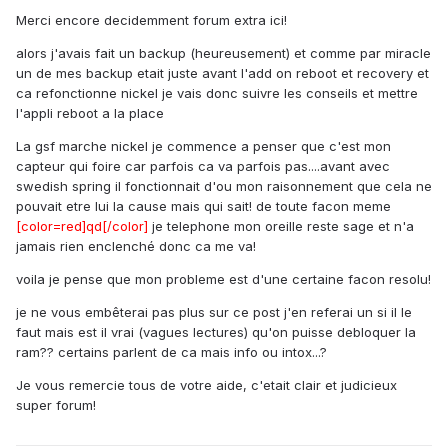
Merci encore decidemment forum extra ici!
alors j'avais fait un backup (heureusement) et comme par miracle
un de mes backup etait juste avant l'add on reboot et recovery et
ca refonctionne nickel je vais donc suivre les conseils et mettre
l'appli reboot a la place
La gsf marche nickel je commence a penser que c'est mon
capteur qui foire car parfois ca va parfois pas....avant avec
swedish spring il fonctionnait d'ou mon raisonnement que cela ne
pouvait etre lui la cause mais qui sait! de toute facon meme
[color=red]qd[/color]
je telephone mon oreille reste sage et n'a
jamais rien enclenché donc ca me va!
voila je pense que mon probleme est d'une certaine facon resolu!
je ne vous embêterai pas plus sur ce post j'en referai un si il le
faut mais est il vrai (vagues lectures) qu'on puisse debloquer la
ram?? certains parlent de ca mais info ou intox...?
Je vous remercie tous de votre aide, c'etait clair et judicieux
super forum!