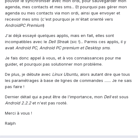
pouvoir le synchroniser avec mon ordi, pour sauvegarder mon
agenda, mes contacts et mes sms... Et pourquoi pas gérer mon
agenda ou mes contacts via mon ordi, ainsi que envoyer et
recevoir mes sms (c'est pourquoi je m'était orienté vers
AndroidPC Premium
)
J'ai déjà essayé quelques applis, mais en fait, elles sont
incompatibles avec le
Dell Streak
(sic !)... Parmis ces applis, il y
avait
Android PC, Android PC premium et Desktop sms
.
Je fais donc appel à vous, et à vos connaissances pour me
guider, et pourquoi pas solutionner mon problème.
De plus, je débute avec
Linux Ubuntu
, alors autant dire que tous
les paramétrages à base de lignes de commandes ....... Je ne sais
pas faire !
Dernier détail qui a peut être de l'importance, mon
Dell
est sous
Android 2.2.2
et n'est pas rooté.
Merci à vous !
Ralph