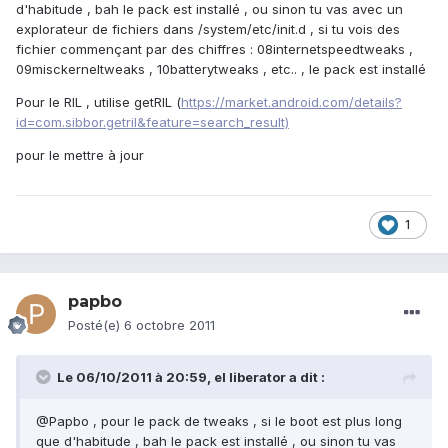
d'habitude , bah le pack est installé , ou sinon tu vas avec un
explorateur de fichiers dans /system/etc/init.d , si tu vois des
fichier commençant par des chiffres : 08internetspeedtweaks ,
09misckerneltweaks , 10batterytweaks , etc.. , le pack est installé
Pour le RIL , utilise getRIL (
https://market.android.com/details?
id=com.sibbor.getril&feature=search_result)
pour le mettre à jour
1
papbo
Posté(e)
6 octobre 2011
Le 06/10/2011 à 20:59, el liberator a dit :
@Papbo , pour le pack de tweaks , si le boot est plus long
que d'habitude , bah le pack est installé , ou sinon tu vas