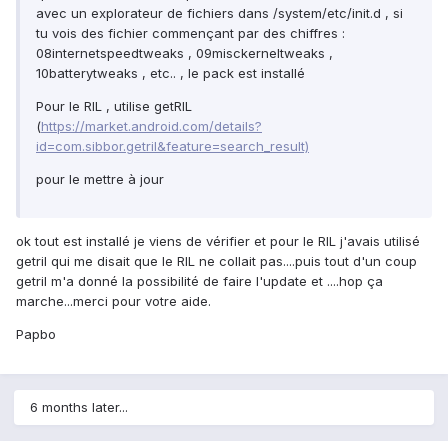
avec un explorateur de fichiers dans /system/etc/init.d , si
tu vois des fichier commençant par des chiffres :
08internetspeedtweaks , 09misckerneltweaks ,
10batterytweaks , etc.. , le pack est installé
Pour le RIL , utilise getRIL
(
https://market.android.com/details?
id=com.sibbor.getril&feature=search_result)
pour le mettre à jour
ok tout est installé je viens de vérifier et pour le RIL j'avais utilisé
getril qui me disait que le RIL ne collait pas....puis tout d'un coup
getril m'a donné la possibilité de faire l'update et ....hop ça
marche...merci pour votre aide.
Papbo
6 months later...