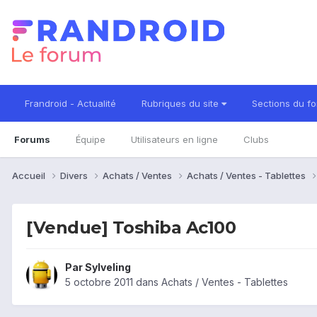
Frandroid - Actualité
Rubriques du site
Sections du f
Forums
Équipe
Utilisateurs en ligne
Clubs
Accueil
Divers
Achats / Ventes
Achats / Ventes - Tablettes
[Vendue] Toshiba Ac100
Par
Sylveling
5 octobre 2011
dans
Achats / Ventes - Tablettes