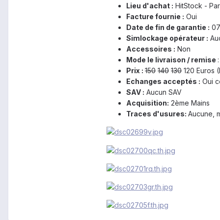
Lieu d'achat :
HitStock - Par
Facture fournie :
Oui
Date de fin de garantie :
07
Simlockage opérateur :
Auc
Accessoires :
Non
Mode le livraison / remise
Prix :
150
140
130
120 Euros (
Echanges acceptés :
Oui c
SAV :
Aucun SAV
Acquisition:
2ème Mains
Traces d'usures:
Aucune, 