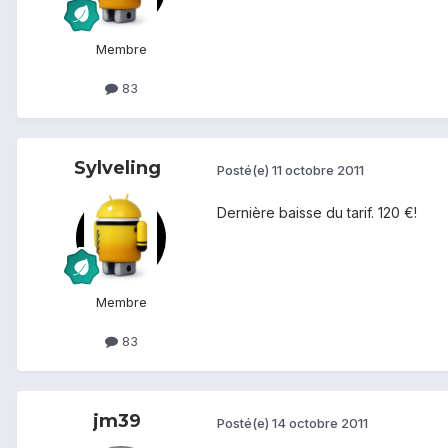
Membre
83
Sylveling
Posté(e)
11 octobre 2011
Dernière baisse du tarif. 120 €!
Membre
83
jm39
Posté(e)
14 octobre 2011