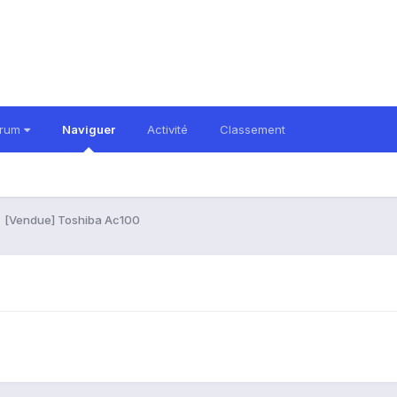
orum
Naviguer
Activité
Classement
[Vendue] Toshiba Ac100