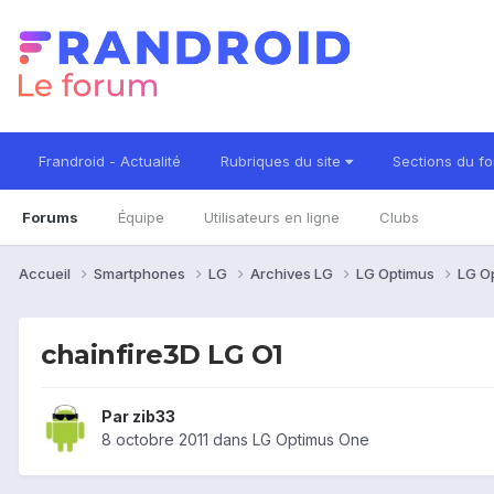
Frandroid - Actualité
Rubriques du site
Sections du f
Forums
Équipe
Utilisateurs en ligne
Clubs
Accueil
Smartphones
LG
Archives LG
LG Optimus
LG O
chainfire3D LG O1
Par
zib33
8 octobre 2011
dans
LG Optimus One