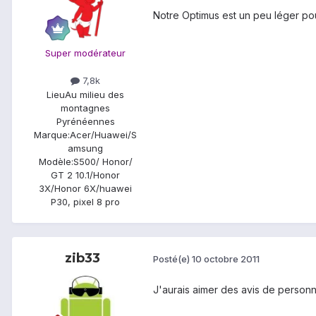
Notre Optimus est un peu léger po
Super modérateur
7,8k
Lieu
Au milieu des
montagnes
Pyrénéennes
Marque:
Acer/Huawei/S
amsung
Modèle:
S500/ Honor/
GT 2 10.1/Honor
3X/Honor 6X/huawei
P30, pixel 8 pro
zib33
Posté(e)
10 octobre 2011
J'aurais aimer des avis de personn