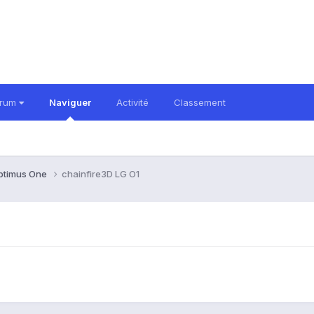
orum
Naviguer
Activité
Classement
ptimus One
chainfire3D LG O1