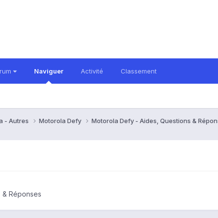
orum
Naviguer
Activité
Classement
a - Autres
Motorola Defy
Motorola Defy - Aides, Questions & Répo
ns & Réponses