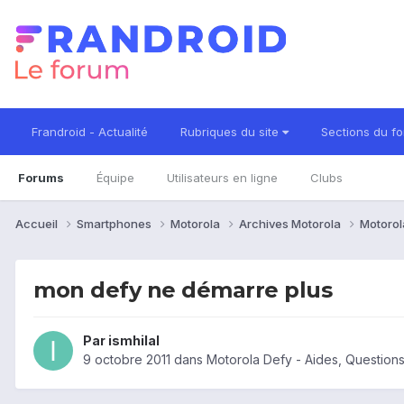
Frandroid - Actualité
Rubriques du site
Sections du f
Forums
Équipe
Utilisateurs en ligne
Clubs
Accueil
Smartphones
Motorola
Archives Motorola
Motorol
mon defy ne démarre plus
Par
ismhilal
9 octobre 2011
dans
Motorola Defy - Aides, Questio