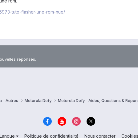
 une rom.
/35973-tuto-flasher-une-rom-nue/
nouvelles réponses.
a - Autres
Motorola Defy
Motorola Defy - Aides, Questions & Répo
Langue
Politique de confidentialité
Nous contacter
Cookie