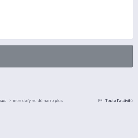
nses
mon defy ne démarre plus
Toute l’activité
s