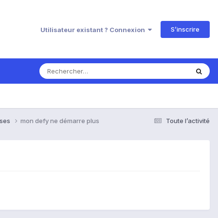
S’inscrire
Utilisateur existant ? Connexion
nses
mon defy ne démarre plus
Toute l’activité