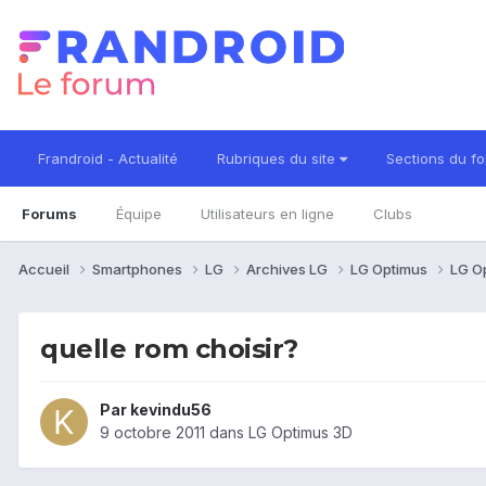
Frandroid - Actualité
Rubriques du site
Sections du f
Forums
Équipe
Utilisateurs en ligne
Clubs
Accueil
Smartphones
LG
Archives LG
LG Optimus
LG O
quelle rom choisir?
Par
kevindu56
9 octobre 2011
dans
LG Optimus 3D