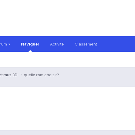
orum
Naviguer
Activité
Classement
ptimus 3D
quelle rom choisir?