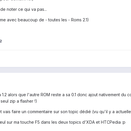
de noter ce qui va pas...
me avec beaucoup de - toutes les - Roms 2.1)
2
1.2 alors que l'autre ROM reste a sa 0.1 donc ajout nativement du c
eul zip a flasher !)
et vais faire un commentaire sur son topic dédié (vu qu'il y a actue
e seul sur ma touche F5 dans les deux topics d'XDA et HTCPedia :p