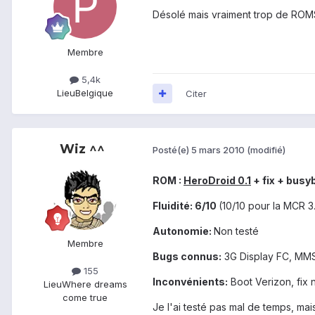
Désolé mais vraiment trop de ROMS...
Membre
5,4k
Lieu
Belgique
Citer
Wiz ^^
Posté(e)
5 mars 2010
(modifié)
ROM :
HeroDroid 0.1
+ fix + busy
Fluidité: 6/10
(10/10 pour la MCR 
Autonomie:
Non testé
Membre
Bugs connus:
3G Display FC, MMS
155
Inconvénients:
Boot Verizon, fix n
Lieu
Where dreams
come true
Je l'ai testé pas mal de temps, mai