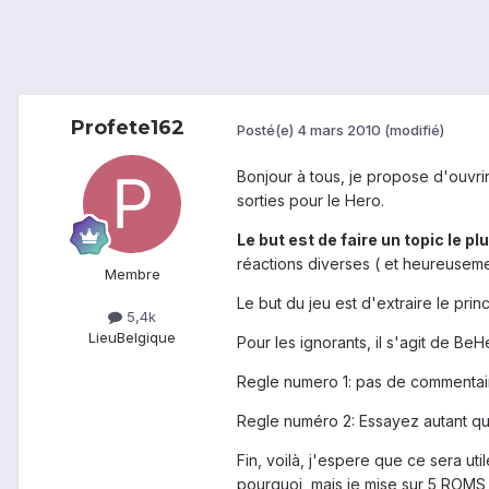
Profete162
Posté(e)
4 mars 2010
(modifié)
Bonjour à tous, je propose d'ouvr
sorties pour le Hero.
Le but est de faire un topic le plu
réactions diverses ( et heureusem
Membre
Le but du jeu est d'extraire le pri
5,4k
Lieu
Belgique
Pour les ignorants, il s'agit de Be
Regle numero 1: pas de commentaire
Regle numéro 2: Essayez autant que 
Fin, voilà, j'espere que ce sera ut
pourquoi, mais je mise sur 5 ROMS 