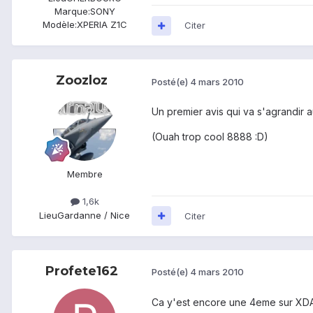
Marque:
SONY
Modèle:
XPERIA Z1C
Citer
Zoozloz
Posté(e)
4 mars 2010
Un premier avis qui va s'agrandir au
(Ouah trop cool 8888 :D)
Membre
1,6k
Lieu
Gardanne / Nice
Citer
Profete162
Posté(e)
4 mars 2010
Ca y'est encore une 4eme sur XDA.