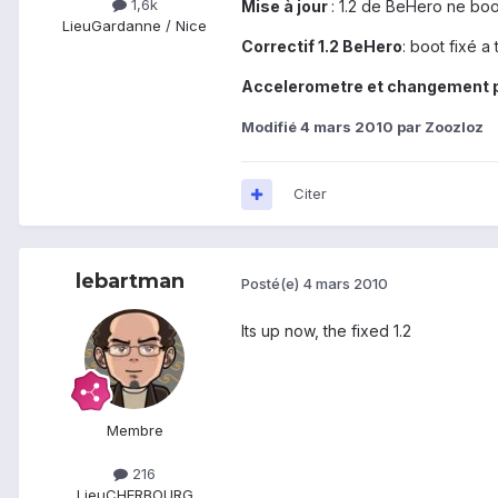
1,6k
Mise à jour
: 1.2 de BeHero ne boo
Lieu
Gardanne / Nice
Correctif 1.2 BeHero
: boot fixé a 
Accelerometre et changement p
Modifié
4 mars 2010
par Zoozloz
Citer
lebartman
Posté(e)
4 mars 2010
Its up now, the fixed 1.2
Membre
216
Lieu
CHERBOURG