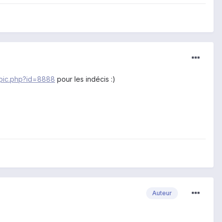
opic.php?id=8888
pour les indécis :)
Auteur