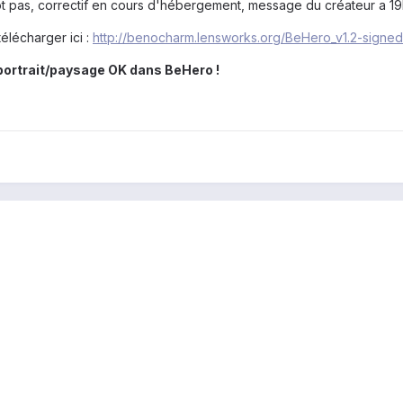
t pas, correctif en cours d'hébergement, message du créateur a 19h15
télécharger ici :
http://benocharm.lensworks.org/BeHero_v1.2-signed
ortrait/paysage OK dans BeHero !