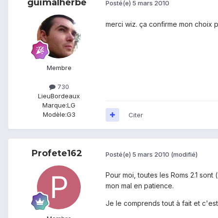
guimalherbe
Posté(e)
5 mars 2010
merci wiz. ça confirme mon choix po
Membre
730
Lieu
Bordeaux
Marque:
LG
Modèle:
G3
Citer
Profete162
Posté(e)
5 mars 2010
(modifié)
Pour moi, toutes les Roms 2.1 sont
mon mal en patience.
Je le comprends tout à fait et c'es