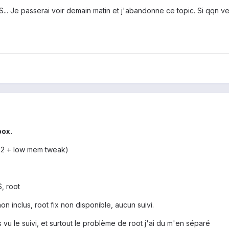
 Je passerai voir demain matin et j'abandonne ce topic. Si qqn veut l
box.
3.2 + low mem tweak)
, root
on inclus, root fix non disponible, aucun suivi.
s vu le suivi, et surtout le problème de root j'ai du m'en séparé