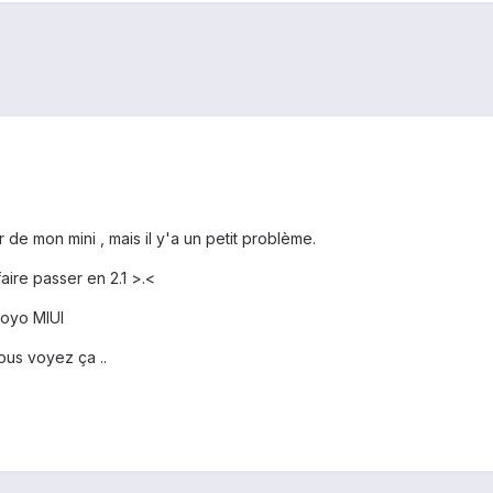
de mon mini , mais il y'a un petit problème.
ire passer en 2.1 >.<
royo MIUI
vous voyez ça ..