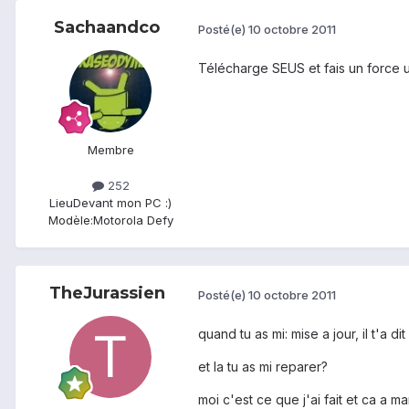
Sachaandco
Posté(e)
10 octobre 2011
Télécharge SEUS et fais un force 
Membre
252
Lieu
Devant mon PC :)
Modèle:
Motorola Defy
TheJurassien
Posté(e)
10 octobre 2011
quand tu as mi: mise a jour, il t'a d
et la tu as mi reparer?
moi c'est ce que j'ai fait et ca a m