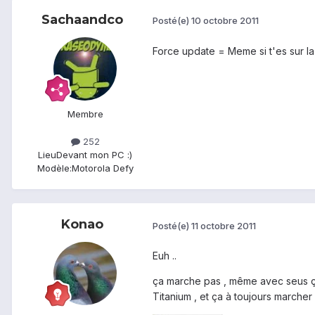
Sachaandco
Posté(e)
10 octobre 2011
Force update = Meme si t'es sur l
Membre
252
Lieu
Devant mon PC :)
Modèle:
Motorola Defy
Konao
Posté(e)
11 octobre 2011
Euh ..
ça marche pas , même avec seus ça m
Titanium , et ça à toujours marcher 