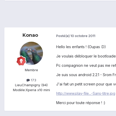
Konao
Posté(e)
10 octobre 2011
Hello les enfants ! (Oupas :D)
Je voulais débloquer le bootloader 
Pc compagnion ne veut pas me refa
Membre
Je suis sous android 2.2.1 - Srom F
173
J'ai fait un petit screen pour que 
Lieu
Champigny (94)
Modèle:
Xperia x10 mini
http://www.play-file...-Sans-titre.jpg
Merci pour toute réponse ! :)