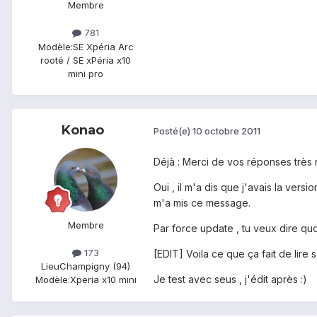
Membre
781
Modèle:
SE Xpéria Arc
rooté / SE xPéria x10
mini pro
Konao
Posté(e)
10 octobre 2011
Déjà : Merci de vos réponses très r
Oui , il m'a dis que j'avais la versio
m'a mis ce message.
Membre
Par force update , tu veux dire qu
173
[EDIT] Voila ce que ça fait de lire s
Lieu
Champigny (94)
Je test avec seus , j'édit après :)
Modèle:
Xperia x10 mini