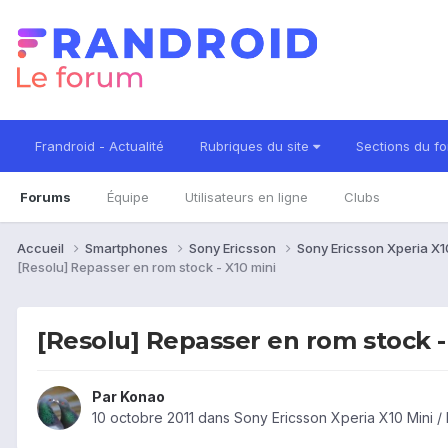
Frandroid - Actualité
Rubriques du site
Sections du f
Forums
Équipe
Utilisateurs en ligne
Clubs
Accueil
Smartphones
Sony Ericsson
Sony Ericsson Xperia X10
[Resolu] Repasser en rom stock - X10 mini
[Resolu] Repasser en rom stock -
Par
Konao
10 octobre 2011
dans
Sony Ericsson Xperia X10 Mini /