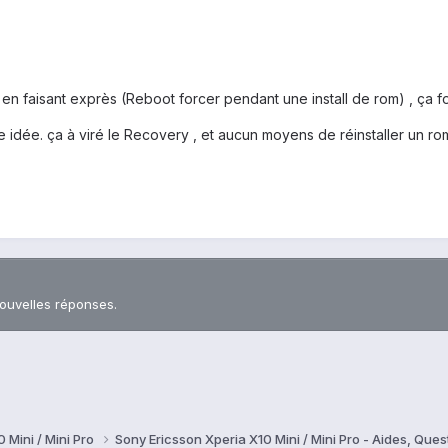
 en faisant exprès (Reboot forcer pendant une install de rom) , ça fo
ne idée. ça à viré le Recovery , et aucun moyens de réinstaller un r
nouvelles réponses.
 Mini / Mini Pro
Sony Ericsson Xperia X10 Mini / Mini Pro - Aides, Qu