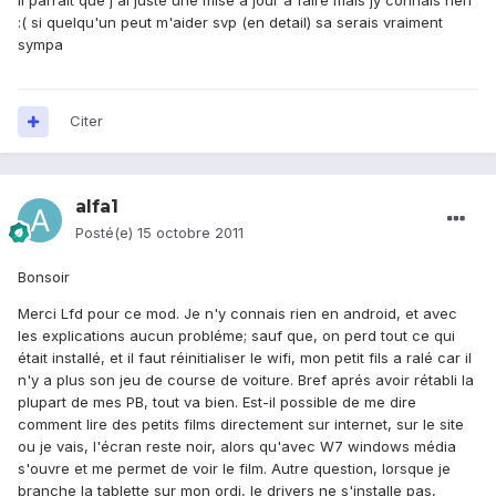
il parrait que j'ai juste une mise a jour a faire mais jy connais rien
:( si quelqu'un peut m'aider svp (en detail) sa serais vraiment
sympa
Citer
alfa1
Posté(e)
15 octobre 2011
Bonsoir
Merci Lfd pour ce mod. Je n'y connais rien en android, et avec
les explications aucun probléme; sauf que, on perd tout ce qui
était installé, et il faut réinitialiser le wifi, mon petit fils a ralé car il
n'y a plus son jeu de course de voiture. Bref aprés avoir rétabli la
plupart de mes PB, tout va bien. Est-il possible de me dire
comment lire des petits films directement sur internet, sur le site
ou je vais, l'écran reste noir, alors qu'avec W7 windows média
s'ouvre et me permet de voir le film. Autre question, lorsque je
branche la tablette sur mon ordi, le drivers ne s'installe pas,