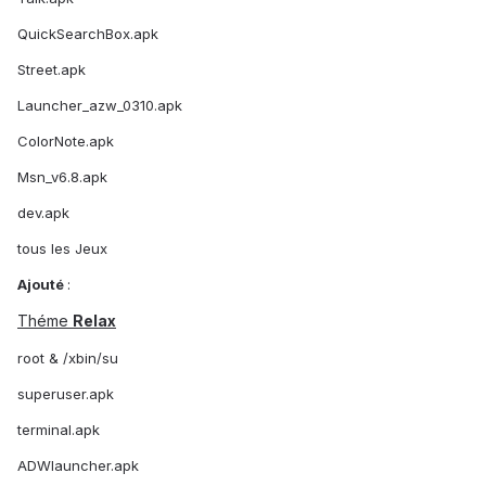
QuickSearchBox.apk
Street.apk
Launcher_azw_0310.apk
ColorNote.apk
Msn_v6.8.apk
dev.apk
tous les Jeux
Ajouté
:
Théme
Relax
root & /xbin/su
superuser.apk
terminal.apk
ADWlauncher.apk