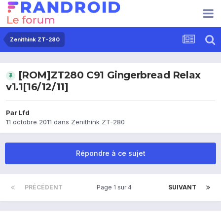
Zenithink ZT-280
[ROM]ZT280 C91 Gingerbread Relax
v1.1[16/12/11]
Par
Lfd
11 octobre 2011
dans
Zenithink ZT-280
Répondre à ce sujet
PRÉCÉDENT
Page 1 sur 4
SUIVANT