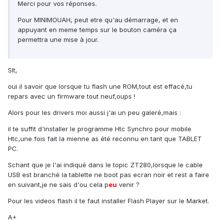
Merci pour vos réponses.
Pour MINIMOUAH, peut etre qu'au démarrage, et en
appuyant en meme temps sur le bouton caméra ça
permettra une mise à jour.
Slt,
oui il savoir que lorsque tu flash une ROM,tout est effacé,tu
repars avec un firmware tout neuf,oups !
Alors pour les drivers moi aussi j'ai un peu galeré,mais :
il te suffit d'installer le programme Htc Synchro pour mobile
Htc,une fois fait la mienne as été reconnu en tant que TABLET
PC.
Schant que je l'ai indiqué dans le topic ZT280,lorsque le cable
USB est branché la tablette ne boot pas ecran noir et rest a faire
en suivant,je ne sais d'ou cela p
eu
venir ?
Pour les videos flash il te faut installer Flash Player sur le Market.
A+