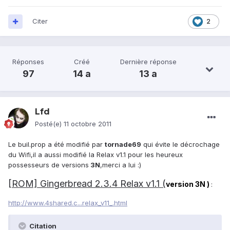
Citer
2
Réponses
Créé
Dernière réponse
97
14 a
13 a
Lfd
Posté(e)
11 octobre 2011
Le buil.prop a été modifié par
tornade69
qui évite le décrochage
du Wifi,il a aussi modifié la Relax v1.1 pour les heureux
possesseurs de versions
3N
,merci a lui :)
[ROM] Gingerbread 2.3.4 Relax v1.1 (
version 3N )
:
http://www.4shared.c...relax_v11_.html
Citation