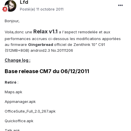
Lfd
Posté(e)
11 octobre 2011
Bonjour,
Relax v1.1
Voila,donc une
a l'aspect remodelée et aux
performances accrues ci-dessous les modifications apportées
au firmware
Gingerbread
officiel de Zenithink 10" C91
(512MB+8GB) android2.3 No.20111206
Change log :
Base release CM7 du 06/12/2011
Retiré
:
Maps.apk
Appmanager.apk
OfficeSuite_Full_2.0_267.apk
Quickoffice.apk
Talk.apk