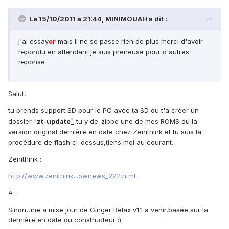
Le 15/10/2011 à 21:44, MINIMOUAH a dit :
j'ai essay
er
mais il ne se passe rien de plus merci d'avoir
repondu en attendant je suis preneuse pour d'autres
reponse
Salut,
tu prends support SD pour le PC avec ta SD ou t'a créer un
"
dossier "
zt-update
,tu y de-zippe une de mes ROMS ou la
version original dernière en date chez Zenithink et tu suis la
procédure de flash ci-dessus,tiens moi au courant.
Zenithink :
http://www.zenithink...ownews_222.html
A+
Sinon,une a mise jour de Ginger Relax v1.1 a venir,basée sur la
dernière en date du constructeur :)