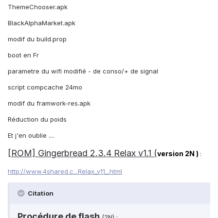
ThemeChooser.apk
BlackAlphaMarket.apk
modif du build.prop
boot en Fr
parametre du wifi modifié - de conso/+ de signal
script compcache 24mo
modif du framwork-res.apk
Réduction du poids
Et j'en oublie ....
[ROM] Gingerbread 2.3.4 Relax v1.1 (
version 2N )
:
http://www.4shared.c...Relax_v11_.html
Citation
Procédure de flash
(2N) :