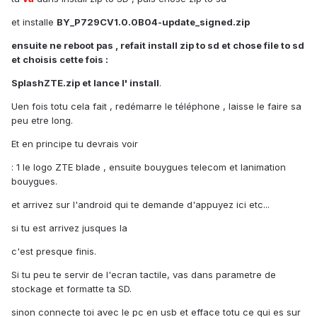
et installe
BY_P729CV1.0.0B04-update_signed.zip
ensuite ne reboot pas , refait install zip to sd et chose file to sd
et choisis cette fois :
SplashZTE.zip
et lance l' install
.
Uen fois totu cela fait , redémarre le téléphone , laisse le faire sa
peu etre long.
Et en principe tu devrais voir
: 1 le logo ZTE blade , ensuite bouygues telecom et lanimation
bouygues.
et arrivez sur l'android qui te demande d'appuyez ici etc...
si tu est arrivez jusques la
c'est presque finis.
Si tu peu te servir de l'ecran tactile, vas dans parametre de
stockage et formatte ta SD.
sinon connecte toi avec le pc en usb et efface totu ce qui es sur