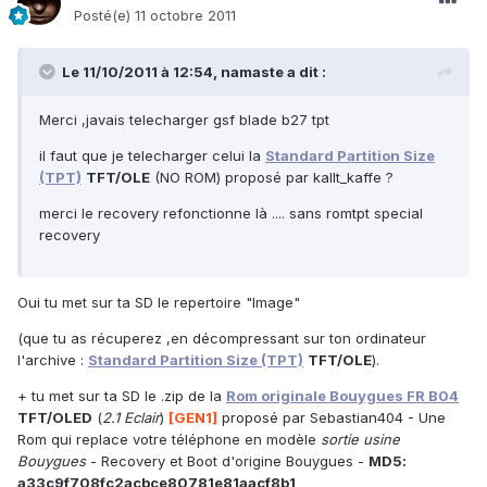
Posté(e)
11 octobre 2011
Le 11/10/2011 à 12:54, namaste a dit :
Merci ,javais telecharger gsf blade b27 tpt
il faut que je telecharger celui la
Standard Partition Size
(TPT)
TFT/OLE
(NO ROM) proposé par kallt_kaffe ?
merci le recovery refonctionne là .... sans romtpt special
recovery
Oui tu met sur ta SD le repertoire "Image"
(que tu as récuperez ,en décompressant sur ton ordinateur
l'archive :
Standard Partition Size (TPT)
TFT/OLE
).
+ tu met sur ta SD le .zip de la
Rom originale Bouygues FR B04
TFT/OLED
(
2.1 Eclair
)
[GEN1]
proposé par Sebastian404 - Une
Rom qui replace votre téléphone en modèle
sortie usine
Bouygues
- Recovery et Boot d'origine Bouygues -
MD5:
a33c9f708fc2acbce80781e81aacf8b1