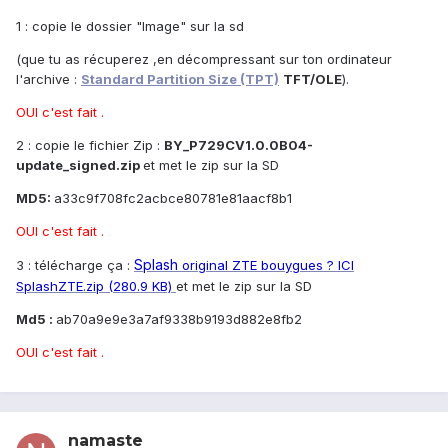
1 : copie le dossier "Image" sur la sd
(que tu as récuperez ,en décompressant sur ton ordinateur
l'archive :
Standard Partition Size (TPT)
TFT/OLE
).
OUI c'est fait .
2 : copie le fichier Zip :
BY_P729CV1.0.0B04-
update_signed.zip
et met le zip sur la SD
MD5:
a33c9f708fc2acbce80781e81aacf8b1
OUI c'est fait .
Splash
3 : télécharge ça :
original ZTE bouygues ?
ICI
SplashZTE.zip (280.9 KB)
et met le zip sur la SD
Md5 :
ab70a9e9e3a7af9338b9193d882e8fb2
OUI c'est fait .
namaste