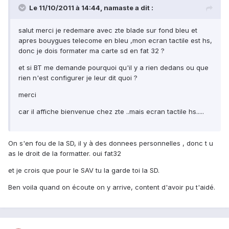
Le 11/10/2011 à 14:44, namaste a dit :
salut merci je redemare avec zte blade sur fond bleu et
apres bouygues telecome en bleu ,mon ecran tactile est hs,
donc je dois formater ma carte sd en fat 32 ?
et si BT me demande pourquoi qu'il y a rien dedans ou que
rien n'est configurer je leur dit quoi ?
merci
car il affiche bienvenue chez zte ..mais ecran tactile hs.....
On s'en fou de la SD, il y à des donnees personnelles , donc t u
as le droit de la formatter. oui fat32
et je crois que pour le SAV tu la garde toi la SD.
Ben voila quand on écoute on y arrive, content d'avoir pu t'aidé.