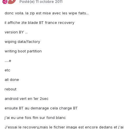
Posté(e)
11 octobre 2011
donc voila. la zip est mise avec les wipe faits...
il affiche zte blade BT france recovery
version BY ...
wiping data/factory
writing boot partition
.....e
etc
all done
rebout
android vert en 1er 2sec
ensuite BT au demarage cela charge BT
j'ai eu une fois ftm sur fond blanc
J'essai le recovery,mais le fichier image est encore dedans et j'ai