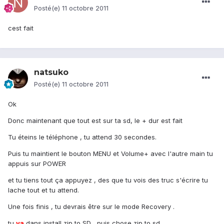
Posté(e)
11 octobre 2011
cest fait
natsuko
Posté(e)
11 octobre 2011
Ok
Donc maintenant que tout est sur ta sd, le + dur est fait
Tu éteins le téléphone , tu attend 30 secondes.
Puis tu maintient le bouton MENU et Volume+ avec l'autre main tu
appuis sur POWER
et tu tiens tout ça appuyez , des que tu vois des truc s'écrire tu
lache tout et tu attend.
Une fois finis , tu devrais être sur le mode Recovery .
tu
va
dans install zip to SD , puis chose zip to sd