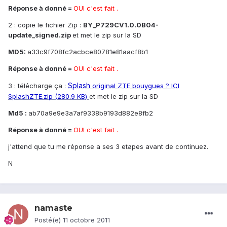
Réponse à donné =
OUI c'est fait .
2 : copie le fichier Zip :
BY_P729CV1.0.0B04-
update_signed.zip
et met le zip sur la SD
MD5:
a33c9f708fc2acbce80781e81aacf8b1
Réponse à donné =
OUI c'est fait .
Splash
3 : télécharge ça :
original ZTE bouygues ?
ICI
SplashZTE.zip (280.9 KB)
et met le zip sur la SD
Md5 :
ab70a9e9e3a7af9338b9193d882e8fb2
Réponse à donné =
OUI c'est fait .
j'attend que tu me réponse a ses 3 etapes avant de continuez.
N
namaste
Posté(e)
11 octobre 2011