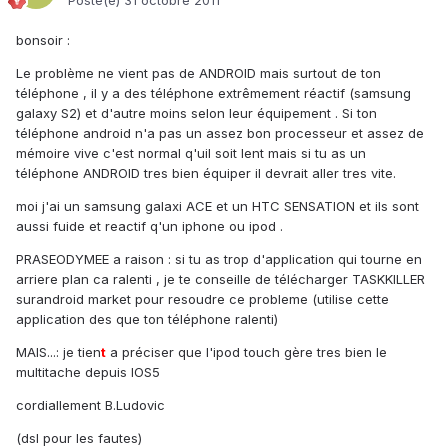
Posté(e)
31 octobre 2011
bonsoir :
Le problème ne vient pas de ANDROID mais surtout de ton
téléphone , il y a des téléphone extrêmement réactif (samsung
galaxy S2) et d'autre moins selon leur équipement . Si ton
téléphone android n'a pas un assez bon processeur et assez de
mémoire vive c'est normal q'uil soit lent mais si tu as un
téléphone ANDROID tres bien équiper il devrait aller tres vite.
moi j'ai un samsung galaxi ACE et un HTC SENSATION et ils sont
aussi fuide et reactif q'un iphone ou ipod .
PRASEODYMEE a raison : si tu as trop d'application qui tourne en
arriere plan ca ralenti , je te conseille de télécharger TASKKILLER
surandroid market pour resoudre ce probleme (utilise cette
application des que ton téléphone ralenti)
MAIS...: je tien
t
a préciser que l'ipod touch gère tres bien le
multitache depuis IOS5
cordiallement B.Ludovic
(dsl pour les fautes)