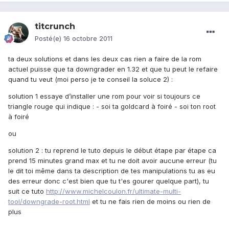
titcrunch
Posté(e)
16 octobre 2011
ta deux solutions et dans les deux cas rien a faire de la rom
actuel puisse que ta downgrader en 1.32 et que tu peut le refaire
quand tu veut (moi perso je te conseil la soluce 2) :
solution 1 essaye d’installer une rom pour voir si toujours ce
triangle rouge qui indique : - soi ta goldcard à foiré - soi ton root
à foiré
ou
solution 2 : tu reprend le tuto depuis le début étape par étape ca
prend 15 minutes grand max et tu ne doit avoir aucune erreur (tu
le dit toi même dans ta description de tes manipulations tu as eu
des erreur donc c'est bien que tu t'es gourer quelque part), tu
suit ce tuto
http://www.michelcoulon.fr/ultimate-multi-
tool/downgrade-root.html
et tu ne fais rien de moins ou rien de
plus