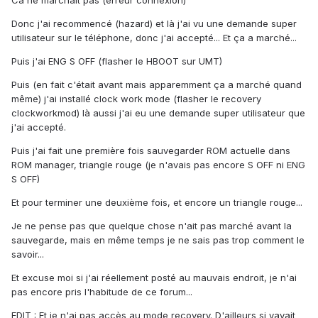
Ca ne marchait pas (erreur connexion)
Donc j'ai recommencé (hazard) et là j'ai vu une demande super
utilisateur sur le téléphone, donc j'ai accepté... Et ça a marché...
Puis j'ai ENG S OFF (flasher le HBOOT sur UMT)
Puis (en fait c'était avant mais apparemment ça a marché quand
même) j'ai installé clock work mode (flasher le recovery
clockworkmod) là aussi j'ai eu une demande super utilisateur que
j'ai accepté.
Puis j'ai fait une première fois sauvegarder ROM actuelle dans
ROM manager, triangle rouge (je n'avais pas encore S OFF ni ENG
S OFF)
Et pour terminer une deuxième fois, et encore un triangle rouge...
Je ne pense pas que quelque chose n'ait pas marché avant la
sauvegarde, mais en même temps je ne sais pas trop comment le
savoir...
Et excuse moi si j'ai réellement posté au mauvais endroit, je n'ai
pas encore pris l'habitude de ce forum...
EDIT : Et je n'ai pas accès au mode recovery. D'ailleurs si yavait