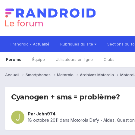
Frandroid - Actualité
Rubriques du site
Sections du f
Forums
Équipe
Utilisateurs en ligne
Clubs
Accueil
Smartphones
Motorola
Archives Motorola
Motorol
Cyanogen + sms = problème?
Par
John974
18 octobre 2011
dans
Motorola Defy - Aides, Questio