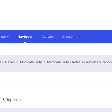
orum
Naviguer
Activité
Classement
a - Autres
Motorola Defy
Motorola Defy - Aides, Questions & Répo
ns & Réponses