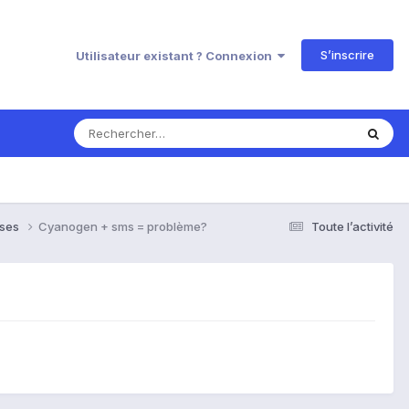
S’inscrire
Utilisateur existant ? Connexion
nses
Cyanogen + sms = problème?
Toute l’activité