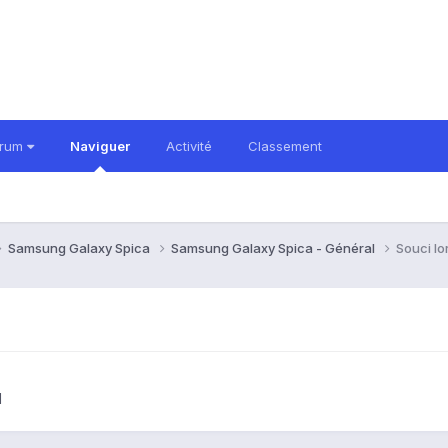
orum
Naviguer
Activité
Classement
Samsung Galaxy Spica
Samsung Galaxy Spica - Général
Souci lo
l