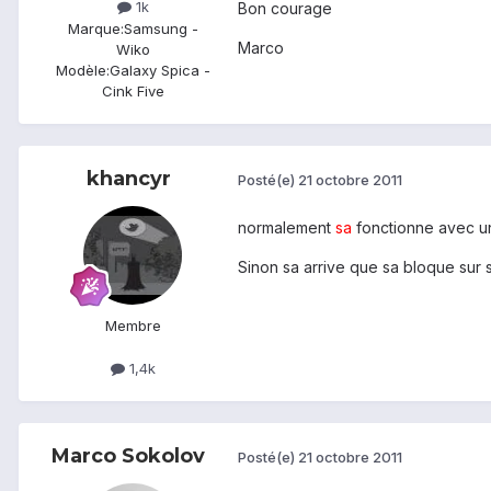
1k
Bon courage
Marque:
Samsung -
Marco
Wiko
Modèle:
Galaxy Spica -
Cink Five
khancyr
Posté(e)
21 octobre 2011
normalement
sa
fonctionne avec un
Sinon sa arrive que sa bloque sur s
Membre
1,4k
Marco Sokolov
Posté(e)
21 octobre 2011