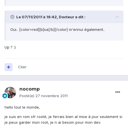
Le 07/11/2011 à 16:42, Docteur a dit :
Oui.. [color=red][b]sa[/b][/color] m'ennui également..
Up ? :)
Citer
nocomp
Posté(e)
27 novembre 2011
hello tout le monde,
je suis en rom sfr rooté, je ferrais bien al mise à jour seulement si
je peux garder mon root, je n ai besoin pour mon dev.