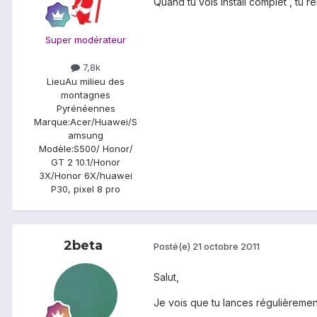
Quand tu vois install complet , tu 
Super modérateur
7,8k
Lieu
Au milieu des
montagnes
Pyrénéennes
Marque:
Acer/Huawei/S
amsung
Modèle:
S500/ Honor/
GT 2 10.1/Honor
3X/Honor 6X/huawei
P30, pixel 8 pro
2beta
Posté(e)
21 octobre 2011
Salut,
Je vois que tu lances régulièremen