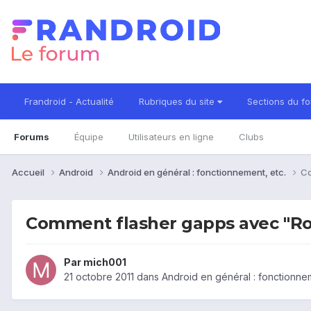
Frandroid - Actualité
Rubriques du site
Sections du f
Forums
Équipe
Utilisateurs en ligne
Clubs
Accueil
Android
Android en général : fonctionnement, etc.
Co
Comment flasher gapps avec "R
Par
mich001
21 octobre 2011
dans
Android en général : fonctionnem