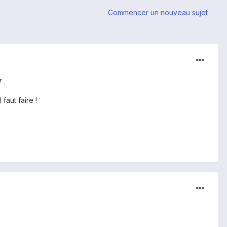
Commencer un nouveau sujet
 .
aut faire !