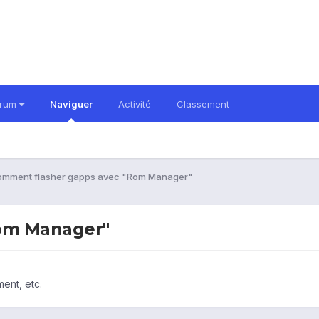
orum
Naviguer
Activité
Classement
mment flasher gapps avec "Rom Manager"
om Manager"
ent, etc.