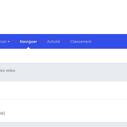
orum
Naviguer
Activité
Classement
 des video
éo)