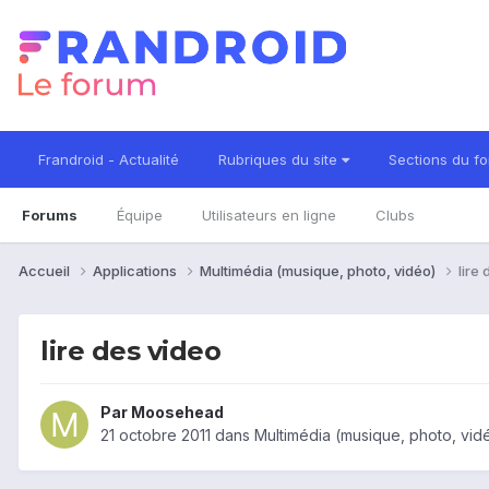
Frandroid - Actualité
Rubriques du site
Sections du f
Forums
Équipe
Utilisateurs en ligne
Clubs
Accueil
Applications
Multimédia (musique, photo, vidéo)
lire
lire des video
Par
Moosehead
21 octobre 2011
dans
Multimédia (musique, photo, vid