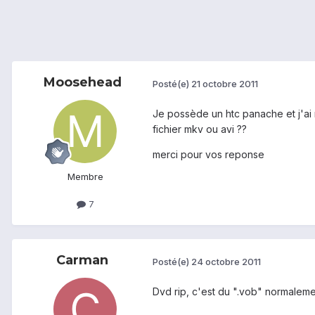
Moosehead
Posté(e)
21 octobre 2011
Je possède un htc panache et j'ai m
fichier mkv ou avi ??
merci pour vos reponse
Membre
7
Carman
Posté(e)
24 octobre 2011
Dvd rip, c'est du ".vob" normalemen