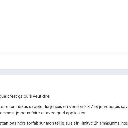
que c'est çà qu'il veut dire
rooter et un nexus s rooter lui je suis en version 2.3.7 et je voudrais 
 comment je peux faire et avec quel application
an pas hors forfait sur mon tel je suis sfr illimityc 2h smms,mms,intern