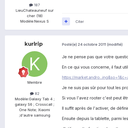
187
Lieu
Chateauneuf sur
cher (18)
Modèle:
Nexus S
Citer
kurlrip
Posté(e)
24 octobre 2011
(modifié)
Je ne pense pas que votre questio
En ce qui vous concerne, il faut ut
https://market.andro...ing&so=1&c
Membre
Je ne suis pas sûr pour tout les pr
82
Si vous l'avez rooter c'est peut ê
Modèle:
Galaxy Tab 4 ;
galaxy S6 ; Crosscall ;
Il suffit après de l'activer, de dé
One Note; Xiaomi
;d'autre samsung
Ensuite depuis la tablette, parmi l