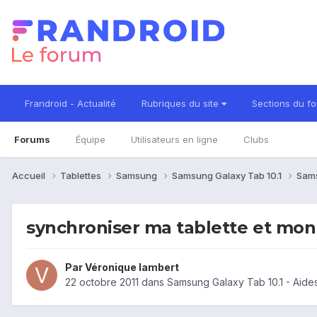
Frandroid - Actualité
Rubriques du site
Sections du f
Forums
Équipe
Utilisateurs en ligne
Clubs
Accueil
Tablettes
Samsung
Samsung Galaxy Tab 10.1
Sams
synchroniser ma tablette et mo
Par
Véronique lambert
22 octobre 2011
dans
Samsung Galaxy Tab 10.1 - Aide