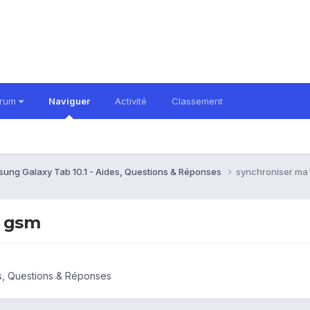
orum
Naviguer
Activité
Classement
ung Galaxy Tab 10.1 - Aides, Questions & Réponses
synchroniser ma 
n gsm
s, Questions & Réponses