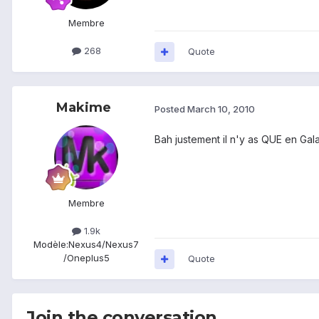
Membre
268
Quote
Makime
Posted
March 10, 2010
Bah justement il n'y as QUE en Galax
Membre
1.9k
Modèle:
Nexus4/Nexus7
/Oneplus5
Quote
Join the conversation