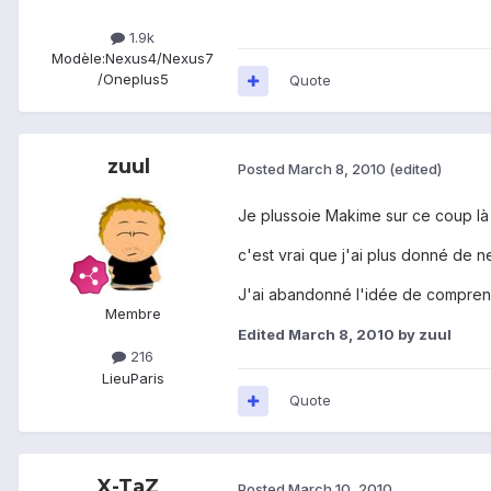
1.9k
Modèle:
Nexus4/Nexus7
/Oneplus5
Quote
zuul
Posted
March 8, 2010
(edited)
Je plussoie Makime sur ce coup là 
c'est vrai que j'ai plus donné de n
J'ai abandonné l'idée de comprend
Membre
Edited
March 8, 2010
by zuul
216
Lieu
Paris
Quote
X-TaZ
Posted
March 10, 2010