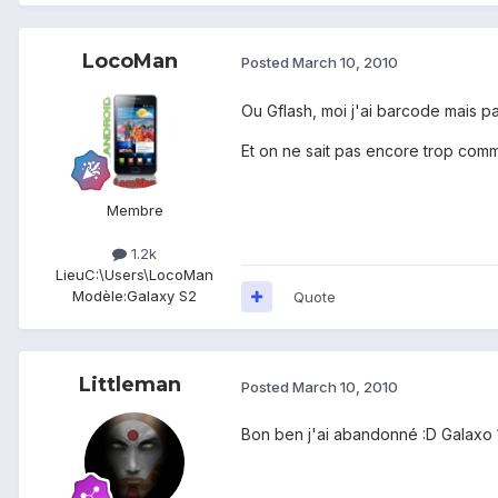
LocoMan
Posted
March 10, 2010
Ou Gflash, moi j'ai barcode mais pas
Et on ne sait pas encore trop comme
Membre
1.2k
Lieu
C:\Users\LocoMan
Modèle:
Galaxy S2
Quote
Littleman
Posted
March 10, 2010
Bon ben j'ai abandonné :D Galaxo 1.6