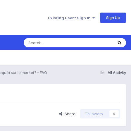
Sign Up
Existing user? Sign In
oqué) sur le market? - FAQ
All Activity
Share
Followers
0