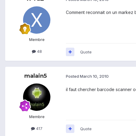
Comment reconnait on un markez br
Membre
48
Quote
malain5
Posted
March 10, 2010
il faut chercher barcode scanner ou
Membre
417
Quote