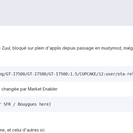
 Zuul, bloqué sur plein d'applis depuis passage en mustymod, malgr
ng/GT-I7500/GT-I7500/GT-I7500:1.5/CUPCAKE/12:user/ota-re
ur changée par Market Enabler
r SFR / Bouygues here]
, et celui d'autres ici: