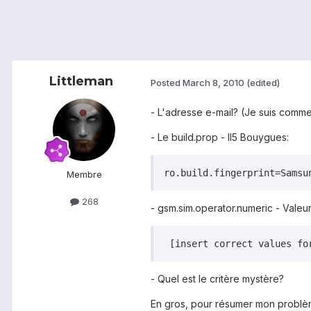
Littleman
Posted
March 8, 2010
(edited)
- L'adresse e-mail? (Je suis comme
- Le build.prop - II5 Bouygues:
ro.build.fingerprint=Samsu
Membre
268
- gsm.sim.operator.numeric - Vale
 [insert correct values fo
- Quel est le critère mystère?
En gros, pour résumer mon problème