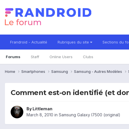
Frandroid - Actualité
Rubriques du site
Sections du f
Forums
Staff
Online Users
Clubs
Home
Smartphones
Samsung
Samsung - Autres Modèles
Comment est-on identifié (et don
By
Littleman
March 8, 2010
in
Samsung Galaxy I7500 (original)