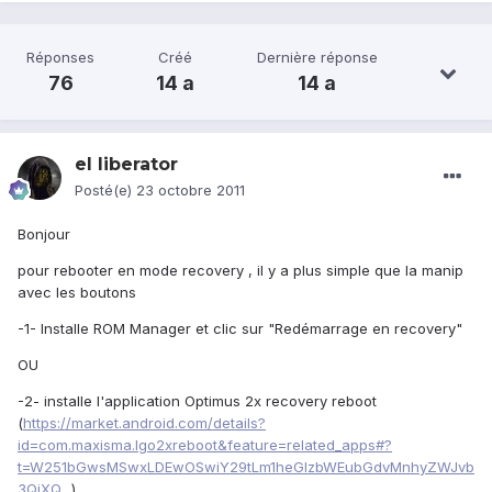
Réponses
Créé
Dernière réponse
76
14 a
14 a
el liberator
Posté(e)
23 octobre 2011
Bonjour
pour rebooter en mode recovery , il y a plus simple que la manip
avec les boutons
-1- Installe ROM Manager et clic sur "Redémarrage en recovery"
OU
-2- installe l'application Optimus 2x recovery reboot
(
https://market.android.com/details?
id=com.maxisma.lgo2xreboot&feature=related_apps#?
t=W251bGwsMSwxLDEwOSwiY29tLm1heGlzbWEubGdvMnhyZWJvb
3QiXQ..
)