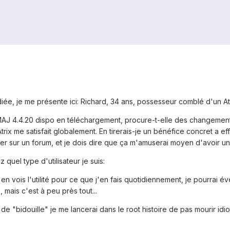
ée, je me présente ici: Richard, 34 ans, possesseur comblé d'un At
AJ 4.4.20 dispo en téléchargement, procure-t-elle des changements ré
ix me satisfait globalement. En tirerais-je un bénéfice concret a e
ger sur un forum, et je dois dire que ça m'amuserai moyen d'avoir un
 quel type d'utilisateur je suis:
n'en vois l'utilité pour ce que j'en fais quotidiennement, je pourra
, mais c'est à peu près tout...
 de "bidouille" je me lancerai dans le root histoire de pas mourir idi