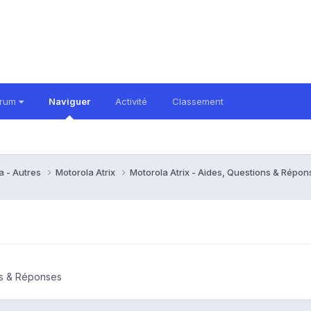
orum
Naviguer
Activité
Classement
a - Autres
Motorola Atrix
Motorola Atrix - Aides, Questions & Répo
ons & Réponses