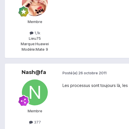
Membre
1,1k
Lieu
75
Marque:
Huawei
Modèle:
Mate 9
Nash@fa
Posté(e)
26 octobre 2011
Les processus sont toujours là, les
Membre
377