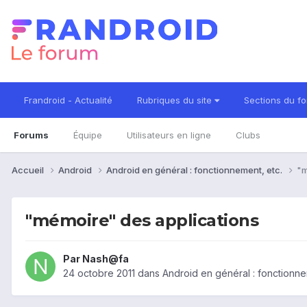
Frandroid - Actualité
Rubriques du site
Sections du f
Forums
Équipe
Utilisateurs en ligne
Clubs
Accueil
Android
Android en général : fonctionnement, etc.
"m
"mémoire" des applications
Par
Nash@fa
24 octobre 2011
dans
Android en général : fonctionne