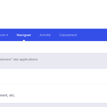
orum
Naviguer
Activité
Classement
émoire" des applications
ment, etc.