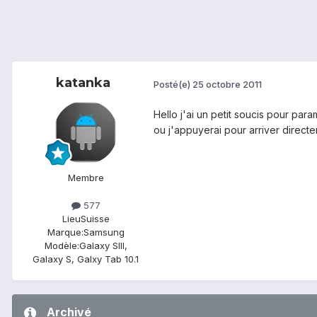
katanka
Posté(e)
25 octobre 2011
Hello j'ai un petit soucis pour pa
ou j'appuyerai pour arriver direct
Membre
577
Lieu
Suisse
Marque:
Samsung
Modèle:
Galaxy SIII,
Galaxy S, Galxy Tab 10.1
Archivé