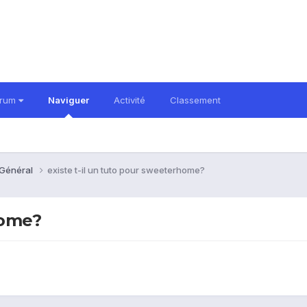
orum
Naviguer
Activité
Classement
 Général
existe t-il un tuto pour sweeterhome?
home?