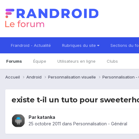
Frandroid - Actualité
Rubriques du site
Sections du f
Forums
Équipe
Utilisateurs en ligne
Clubs
Accueil
Android
Personnalisation visuelle
Personnalisation -
existe t-il un tuto pour sweeter
Par
katanka
25 octobre 2011
dans
Personnalisation - Général